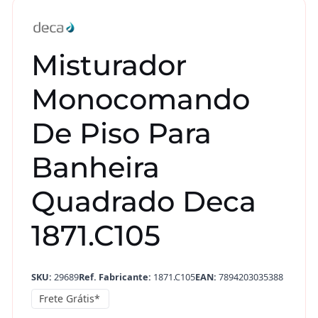
Misturador
Monocomando
De Piso Para
Banheira
Quadrado Deca
1871.C105
SKU:
29689
Ref. Fabricante:
1871.C105
EAN:
7894203035388
Frete Grátis*