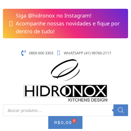
Pular
para
Siga @hidronox no Instagram!
o
Acompanhe nossas novidades e fique por
conteúdo
dentro de tudo!
0800 600 3303
WHATSAPP (41) 99760-2117
Pesquisar
produtos
0
CART
R$
0,00