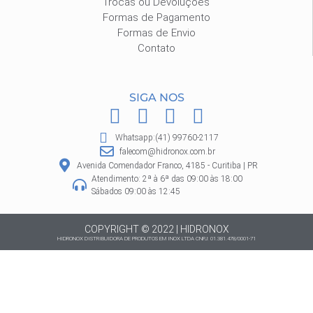
Trocas ou Devoluções
Formas de Pagamento
Formas de Envio
Contato
SIGA NOS
F
I
P
W
a
n
i
h
Whatsapp:(41) 99760-2117
c
s
n
a
falecom@hidronox.com.br
e
t
t
t
Avenida Comendador Franco, 4185 - Curitiba | PR
Atendimento: 2ª à 6ª das 09:00 às 18:00
b
a
e
s
Sábados 09:00 às 12:45
o
g
r
a
o
r
e
p
COPYRIGHT © 2022 | HIDRONOX
HIDRONOX DISTRIBUIDORA DE PRODUTOS EM INOX LTDA CNPJ: 01.381.478/0001-71
k
a
s
p
m
t