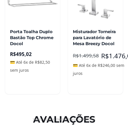
Porta Toalha Duplo
Misturador Torneira
Bastão Top Chrome
para Lavatório de
Docol
Mesa Breezy Docol
R$
495,02
R$
1.476
R$
1.499,58
💳 Até 6x de
R$
82,50
💳 Até 6x de
R$
246,00
sem
sem juros
juros
Adicionar ao
carrinho
Leia mais
AVALIAÇÕES
Vejam o que os clientes falam da Hidronox