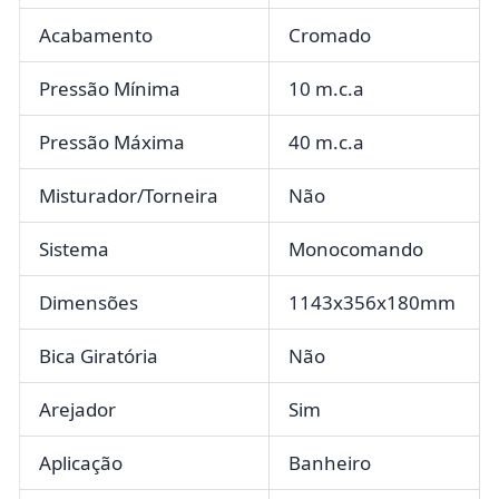
Acabamento
Cromado
Pressão Mínima
10 m.c.a
Pressão Máxima
40 m.c.a
Misturador/Torneira
Não
Sistema
Monocomando
Dimensões
1143x356x180mm
Bica Giratória
Não
Arejador
Sim
Aplicação
Banheiro