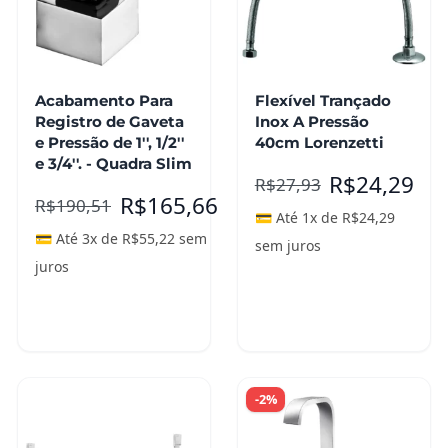
Acabamento Para
Flexível Trançado
Registro de Gaveta
Inox A Pressão
e Pressão de 1'', 1/2''
40cm Lorenzetti
e 3/4''. - Quadra Slim
R$
24,29
R$
27,93
R$
165,66
R$
190,51
💳 Até 1x de
R$
24,29
💳 Até 3x de
R$
55,22
sem
sem juros
juros
Adicionar ao
carrinho
Leia mais
-2%