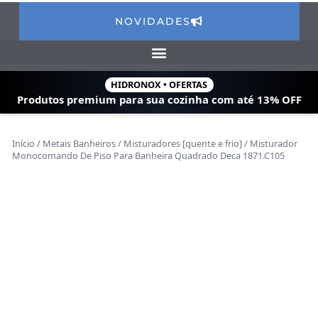
NOVIDADES
HIDRONOX • OFERTAS
Produtos premium para sua cozinha com
até 13% OFF
Início
/
Metais Banheiros
/
Misturadores [quente e frio]
/ Misturador
Monocomando De Piso Para Banheira Quadrado Deca 1871.C105