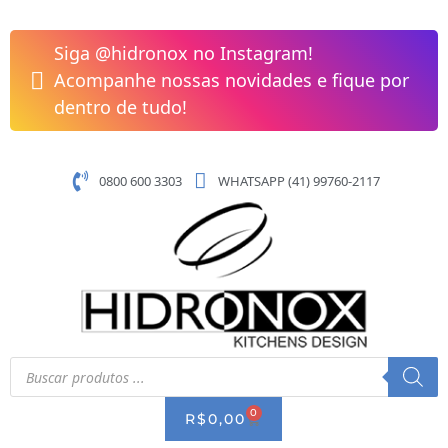
Pular
Misturador
para
Monocomando
Siga @hidronox no Instagram!
o
Cozinha
Acompanhe nossas novidades e fique por
conteúdo
400
dentro de tudo!
White
Debacco
20.04.40070
0800 600 3303
WHATSAPP (41) 99760-2117
quantidade
Pesquisar
produtos
0
CART
R$
0,00