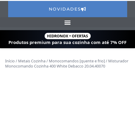
NOVIDADES
HIDRONOX • OFERTAS
Produtos premium para sua cozinha com
até 7% OFF
Início
/
Metais Cozinha
/
Monocomandos [quente e frio]
/ Misturador
Monocomando Cozinha 400 White Debacco 20.04.40070