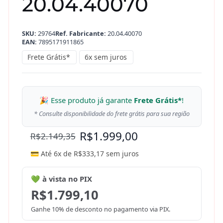
20.04.40070
SKU:
29764
Ref. Fabricante:
20.04.40070
EAN:
7895171911865
Frete Grátis*
6x sem juros
🎉 Esse produto já garante
Frete Grátis*
!
* Consulte disponibilidade do frete grátis para sua região
R$
1.999,00
R$
2.149,35
💳 Até 6x de
R$
333,17
sem juros
💚 à vista no PIX
R$
1.799,10
Ganhe 10% de desconto no pagamento via PIX.