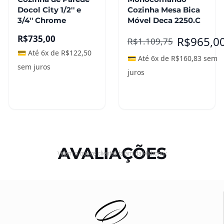
Docol City 1/2'' e
Cozinha Mesa Bica
3/4'' Chrome
Móvel Deca 2250.C
R$
735,00
R$
965,0
R$
1.109,75
💳 Até 6x de
R$
122,50
💳 Até 6x de
R$
160,83
sem
sem juros
juros
Adicionar ao
carrinho
Leia mais
AVALIAÇÕES
Vejam o que os clientes falam da Hidronox