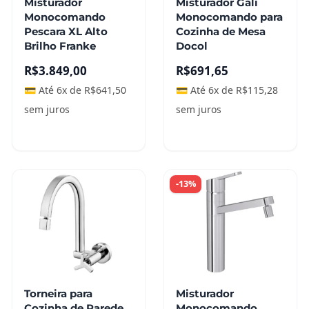
Misturador
Misturador Gali
Monocomando
Monocomando para
Pescara XL Alto
Cozinha de Mesa
Brilho Franke
Docol
R$
3.849,00
R$
691,65
💳 Até 6x de
R$
641,50
💳 Até 6x de
R$
115,28
sem juros
sem juros
Leia mais
Leia mais
-13%
Torneira para
Misturador
Cozinha de Parede
Monocomando