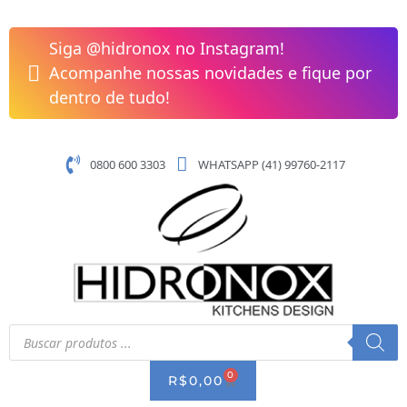
Pular
para
Siga @hidronox no Instagram!
o
Acompanhe nossas novidades e fique por
conteúdo
dentro de tudo!
0800 600 3303
WHATSAPP (41) 99760-2117
Pesquisar
produtos
0
CART
R$
0,00