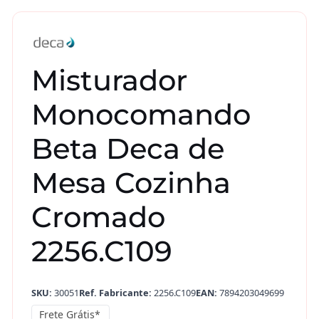
Misturador
Monocomando
Beta Deca de
Mesa Cozinha
Cromado
2256.C109
SKU:
30051
Ref. Fabricante:
2256.C109
EAN:
7894203049699
Frete Grátis*