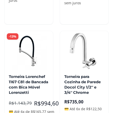
juros
sem juros
Adicionar ao
Adicionar ao
carrinho
carrinho
-13%
Torneira Lorenchef
Torneira para
1167 C81 de Bancada
Cozinha de Parede
com Bica Móvel
Docol City 1/2'' e
Lorenzetti
3/4'' Chrome
R$
735,00
R$
994,60
R$
1.143,79
💳 Até 6x de
R$
122,50
💳 Até 6x de
R$
165,77
sem