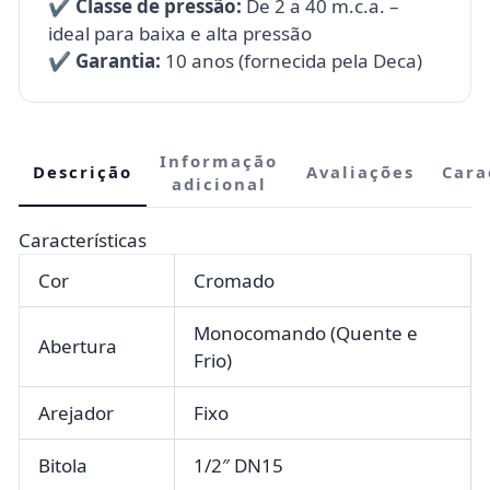
✔️
Classe de pressão:
De 2 a 40 m.c.a. –
ideal para baixa e alta pressão
✔️
Garantia:
10 anos (fornecida pela Deca)
Informação
Descrição
Avaliações
Cara
adicional
Características
Cor
Cromado
Monocomando (Quente e
Abertura
Frio)
Arejador
Fixo
Bitola
1/2″ DN15