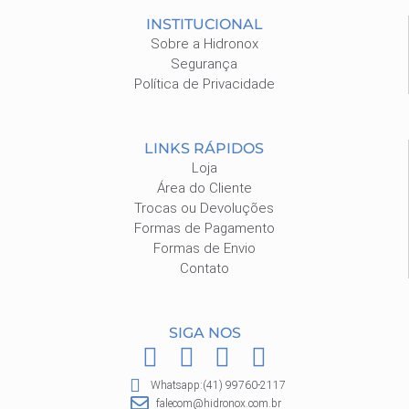
INSTITUCIONAL
Sobre a Hidronox
Segurança
Política de Privacidade
LINKS RÁPIDOS
Loja
Área do Cliente
Trocas ou Devoluções
Formas de Pagamento
Formas de Envio
Contato
SIGA NOS
F
I
P
W
a
n
i
h
Whatsapp:(41) 99760-2117
c
s
n
a
falecom@hidronox.com.br