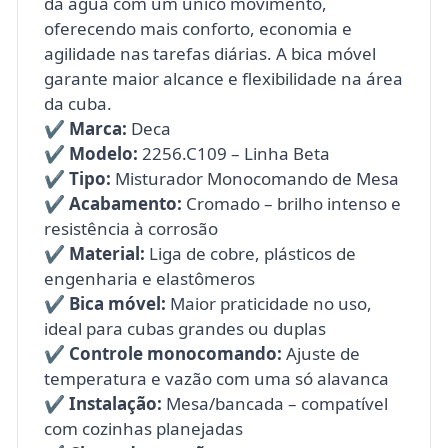
da água com um único movimento,
oferecendo mais conforto, economia e
agilidade nas tarefas diárias. A bica móvel
garante maior alcance e flexibilidade na área
da cuba.
✔️
Marca:
Deca
✔️
Modelo:
2256.C109 – Linha Beta
✔️
Tipo:
Misturador Monocomando de Mesa
✔️
Acabamento:
Cromado – brilho intenso e
resistência à corrosão
✔️
Material:
Liga de cobre, plásticos de
engenharia e elastômeros
✔️
Bica móvel:
Maior praticidade no uso,
ideal para cubas grandes ou duplas
✔️
Controle monocomando:
Ajuste de
temperatura e vazão com uma só alavanca
✔️
Instalação:
Mesa/bancada – compatível
com cozinhas planejadas