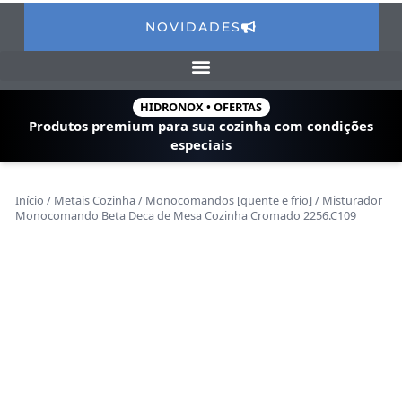
NOVIDADES
HIDRONOX • OFERTAS
Produtos premium para sua cozinha com
condições
especiais
Início
/
Metais Cozinha
/
Monocomandos [quente e frio]
/ Misturador
Monocomando Beta Deca de Mesa Cozinha Cromado 2256.C109