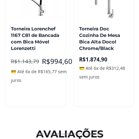
Torneira Lorenchef
Torneira Doc
1167 C81 de Bancada
Cozinha De Mesa
com Bica Móvel
Bica Alta Docol
Lorenzetti
Chrome/Black
R$
1.874,90
R$
994,60
R$
1.143,79
💳 Até 6x de
R$
312,48
💳 Até 6x de
R$
165,77
sem
sem juros
juros
Adicionar ao
Adicionar ao
carrinho
carrinho
AVALIAÇÕES
Vejam o que os clientes falam da Hidronox