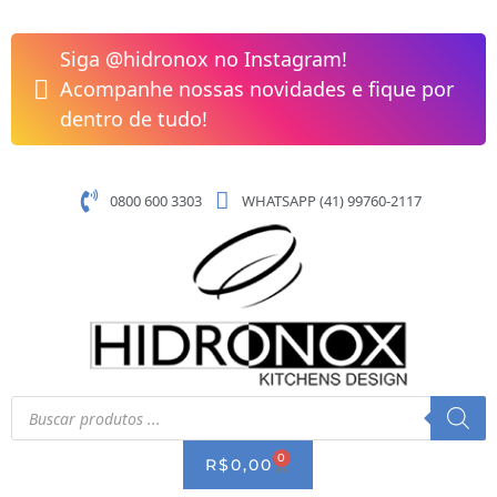
Pular
Misturador
para
De
Siga @hidronox no Instagram!
o
Parede
Acompanhe nossas novidades e fique por
conteúdo
Para
dentro de tudo!
Cozinha
DocolCity
Cromado
0800 600 3303
WHATSAPP (41) 99760-2117
90008779006
quantidade
Pesquisar
produtos
0
CART
R$
0,00