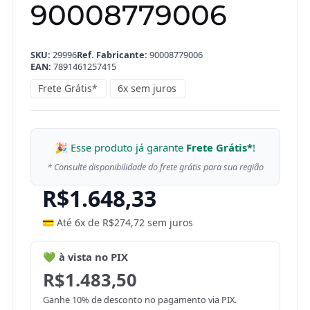
90008779006
SKU:
29996
Ref. Fabricante:
90008779006
EAN:
7891461257415
Frete Grátis*
6x sem juros
🎉 Esse produto já garante
Frete Grátis*
!
* Consulte disponibilidade do frete grátis para sua região
R$
1.648,33
💳 Até 6x de
R$
274,72
sem juros
💚 à vista no PIX
R$
1.483,50
Ganhe 10% de desconto no pagamento via PIX.