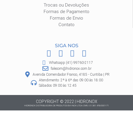
Trocas ou Devoluções
Formas de Pagamento
Formas de Envio
Contato
SIGA NOS
F
I
P
W
a
n
i
h
Whatsapp:(41) 99760-2117
c
s
n
a
falecom@hidronox.com.br
e
t
t
t
Avenida Comendador Franco, 4185 - Curitiba | PR
Atendimento: 2ª à 6ª das 09:00 às 18:00
b
a
e
s
Sábados 09:00 às 12:45
o
g
r
a
o
r
e
p
COPYRIGHT © 2022 | HIDRONOX
HIDRONOX DISTRIBUIDORA DE PRODUTOS EM INOX LTDA CNPJ: 01.381.478/0001-71
k
a
s
p
m
t