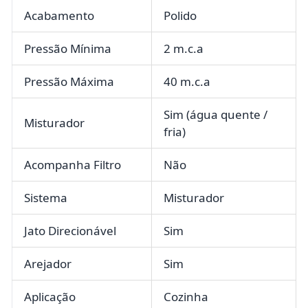
Acabamento
Polido
Pressão Mínima
2 m.c.a
Pressão Máxima
40 m.c.a
Sim (água quente /
Misturador
fria)
Acompanha Filtro
Não
Sistema
Misturador
Jato Direcionável
Sim
Arejador
Sim
Aplicação
Cozinha