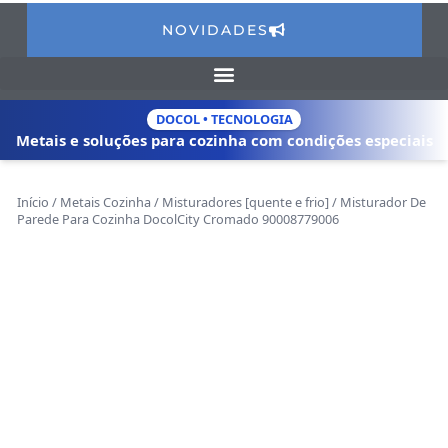
NOVIDADES
DOCOL • TECNOLOGIA
Metais e soluções para cozinha com
condições especiais
Início
/
Metais Cozinha
/
Misturadores [quente e frio]
/ Misturador De
Parede Para Cozinha DocolCity Cromado 90008779006