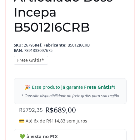
Incepa
B5012I6CRB
SKU:
26795
Ref. Fabricante:
B5012I6CRB
EAN:
7891333097675
Frete Grátis*
🎉 Esse produto já garante
Frete Grátis*
!
* Consulte disponibilidade do frete grátis para sua região
R$
689,00
R$
792,35
💳 Até 6x de
R$
114,83
sem juros
💚 à vista no PIX