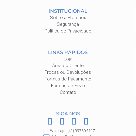
INSTITUCIONAL
Sobre a Hidronox
Segurança
Política de Privacidade
LINKS RÁPIDOS
Loja
Área do Cliente
Trocas ou Devoluções
Formas de Pagamento
Formas de Envio
Contato
SIGA NOS
F
I
P
W
a
n
i
h
Whatsapp:(41) 99760-2117