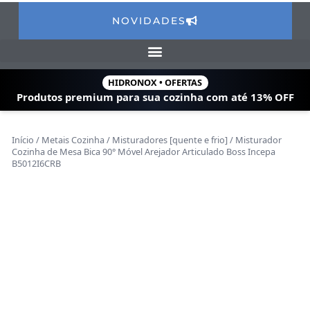
NOVIDADES
HIDRONOX • OFERTAS
Produtos premium para sua cozinha com
até 13% OFF
Início
/
Metais Cozinha
/
Misturadores [quente e frio]
/ Misturador
Cozinha de Mesa Bica 90° Móvel Arejador Articulado Boss Incepa
B5012I6CRB