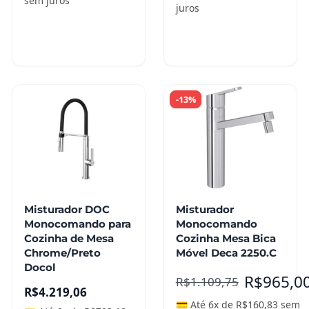
sem juros
juros
Adicionar ao
Adicionar ao
carrinho
carrinho
-13%
Misturador DOC
Misturador
Monocomando para
Monocomando
Cozinha de Mesa
Cozinha Mesa Bica
Chrome/Preto
Móvel Deca 2250.C
Docol
R$
965,0
R$
1.109,75
R$
4.219,06
💳 Até 6x de
R$
160,83
sem