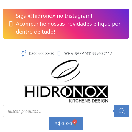
Pular
para
Siga @hidronox no Instagram!
o
Acompanhe nossas novidades e fique por
conteúdo
dentro de tudo!
0800 600 3303
WHATSAPP (41) 99760-2117
Pesquisar
produtos
0
CART
R$
0,00