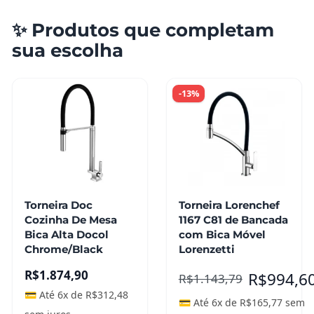
✨ Produtos que completam
sua escolha
-13%
Torneira Doc
Torneira Lorenchef
Cozinha De Mesa
1167 C81 de Bancada
Bica Alta Docol
com Bica Móvel
Chrome/Black
Lorenzetti
R$
1.874,90
R$
994,6
R$
1.143,79
💳 Até 6x de
R$
312,48
💳 Até 6x de
R$
165,77
sem