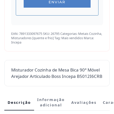
EAN:
7891333097675
SKU:
26795
Categorias:
Metais Cozinha
,
Misturadores [quente e frio]
Tag:
Mais vendidos
Marca:
Incepa
Misturador Cozinha de Mesa Bica 90° Móvel
Arejador Articulado Boss Incepa B5012I6CRB
Informação
Descrição
Avaliações
Cara
adicional