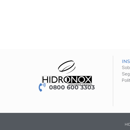
IN
Sob
Seg
Polí
0800 600 3303
HI