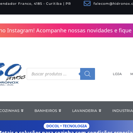
endador Franco, 4185 - Curitiba | PR
falecom@hidronox.
no Instagram! Acompanhe nossas novidades e fique 
Pesquisar
produtos
LOJA
M
COZINHAS
Open COZINHAS
BANHEIROS
Open BANHEIROS
LAVANDERIA
Open LAV
INDUSTRIA
DOCOL • TECNOLOGIA
etais e soluções para cozinha com
condições especia