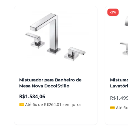
-2%
Misturador para Banheiro de
Misturad
Mesa Nova DocolStillo
Lavatór
R$
1.584,06
R$
1.49
💳 Até 6x de
R$
264,01
sem juros
💳 Até 6
Leia mais
Leia m