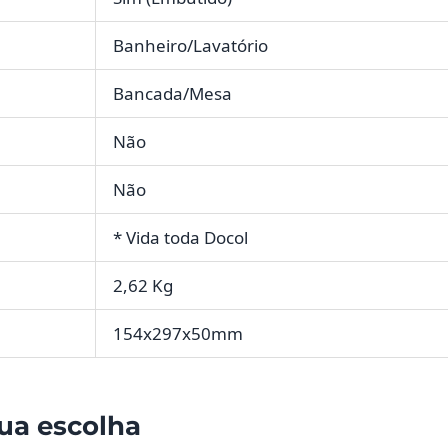
Banheiro/Lavatório
Bancada/Mesa
Não
Não
* Vida toda Docol
2,62 Kg
154x297x50mm
ua escolha