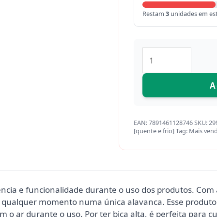
Restam
3
unidades em es
A
EAN:
7891461128746
SKU:
29
[quente e frio]
Tag:
Mais ven
stência e funcionalidade durante o uso dos produtos. Com 
 a qualquer momento numa única alavanca. Esse produto
o ar durante o uso. Por ter bica alta, é perfeita para 