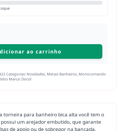
toque
dicionar ao carrinho
922
Categorias:
Novidades
,
Metais Banheiros
,
Monocomando
didos
Marca:
Docol
a torneira para banheiro bica alta você tem o
 possui um arejador embutido, que garante
cubas de apoio ou de sobrepor na bancada.