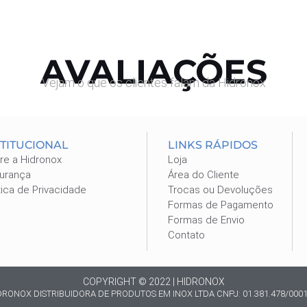
AVALIAÇÕES
Vejam o que os clientes falam da Hidronox
STITUCIONAL
LINKS RÁPIDOS
re a Hidronox
Loja
urança
Área do Cliente
tica de Privacidade
Trocas ou Devoluções
Formas de Pagamento
Formas de Envio
Contato
COPYRIGHT © 2022 | HIDRONOX
DRONOX DISTRIBUIDORA DE PRODUTOS EM INOX LTDA CNPJ: 01.381.478/0001