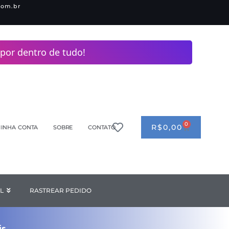
com.br
por dentro de tudo!
0
CART
R$
0,00
INHA CONTA
SOBRE
CONTATO
ANDERIA
L
Open INDUSTRIAL
RASTREAR PEDIDO
is