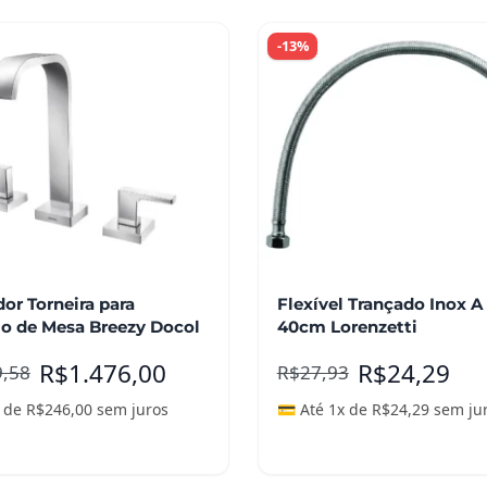
-13%
or Torneira para
Flexível Trançado Inox A
io de Mesa Breezy Docol
40cm Lorenzetti
R$
1.476,00
R$
24,29
9,58
R$
27,93
x de
R$
246,00
sem juros
💳 Até 1x de
R$
24,29
sem ju
ais
Leia mais