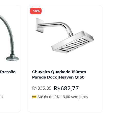
-18%
 Pressão
Chuveiro Quadrado 150mm
Parede DocolHeaven Q150
R$
682,77
R$
835,85
ros
💳 Até 6x de
R$
113,80
sem juros
Adicionar ao carrinho