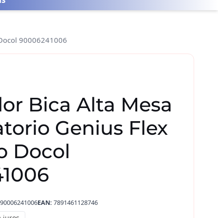
o Docol 90006241006
or Bica Alta Mesa
atorio Genius Flex
 Docol
41006
90006241006
EAN:
7891461128746
 juros