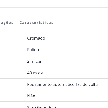
iações
Características
Cromado
Polido
2 m.c.a
40 m.c.a
Fechamento automático 1/6 de volta
Não
Sim (Embutido)