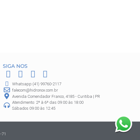
SIGA NOS
F
I
P
W
a
n
i
h
Whatsapp:(41) 99760-2117
c
s
n
a
falecom@hidronox.com.br
e
t
t
t
Avenida Comendador Franco, 4185 - Curitiba | PR
Atendimento: 2ª à 6ª das 09:00 às 18:00
b
a
e
s
Sábados 09:00 às 12:45
o
g
r
a
o
r
e
p
k
a
s
p
-71