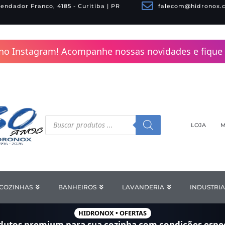
endador Franco, 4185 - Curitiba | PR
falecom@hidronox.
no Instagram! Acompanhe nossas novidades e fique 
Pesquisar
produtos
LOJA
M
COZINHAS
Open COZINHAS
BANHEIROS
Open BANHEIROS
LAVANDERIA
Open LAV
INDUSTRIA
HIDRONOX • OFERTAS
dutos premium para sua cozinha com
condições espec