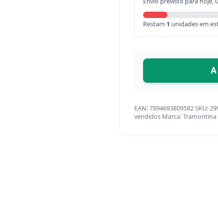
Envio previsto para hoje, 
Restam
1
unidades em es
A
EAN:
7894693809582
SKU:
29
vendidos
Marca:
Tramontina