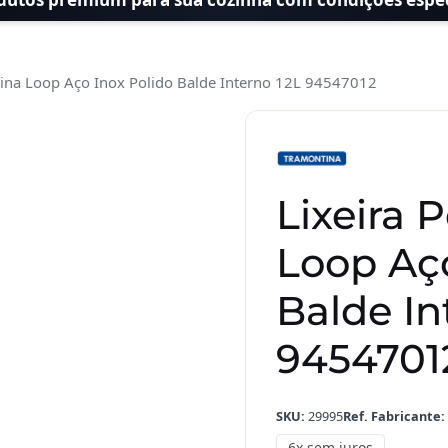
tina Loop Aço Inox Polido Balde Interno 12L 94547012
Lixeira
Pedal
Tramontina
Loop
Lixeira 
Aço
Inox
Loop Aço
Polido
Balde
Balde In
Interno
9454701
12L
94547012
quantidade
SKU:
29995
Ref. Fabricante:
6x sem juros