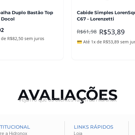
oalha Duplo Bastão Top
Cabide Simples LorenSq
 Docol
C67 - Lorenzetti
02
R$
53,89
R$
61,98
x de
R$
82,50
sem juros
💳 Até 1x de
R$
53,89
sem ju
nar ao carrinho
Adicionar ao carrinho
AVALIAÇÕES
Vejam o que os clientes falam da Hidronox
STITUCIONAL
LINKS RÁPIDOS
re a Hidronox
Loja