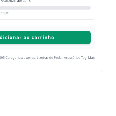
07/08/2026, até as 18h.
toque
dicionar ao carrinho
995
Categorias:
Lixeiras
,
Lixeiras de Pedal
,
Acessórios
Tag:
Mais