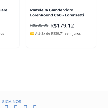
uare
Prateleira Grande Vidro
LorenRound C60 - Lorenzetti
R$
179,12
R$
205,99
ros
💳 Até 3x de
R$
59,71
sem juros
Adicionar ao carrinho
SIGA NOS
F
I
P
W