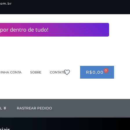
com.br
por dentro de tudo!
0
CART
R$
0,00
INHA CONTA
SOBRE
CONTATO
ANDERIA
L
Open INDUSTRIAL
RASTREAR PEDIDO
iais