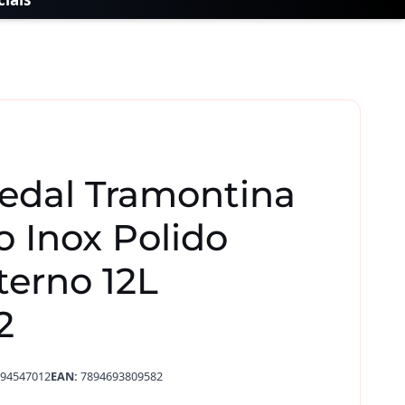
Pedal Tramontina
 Inox Polido
terno 12L
2
94547012
EAN:
7894693809582