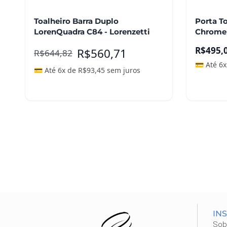
Toalheiro Barra Duplo
Porta T
LorenQuadra C84 - Lorenzetti
Chrome
R$
495,
R$
560,71
R$
644,82
💳 Até 6
💳 Até 6x de
R$
93,45
sem juros
Leia mais
Adicio
IN
Sob