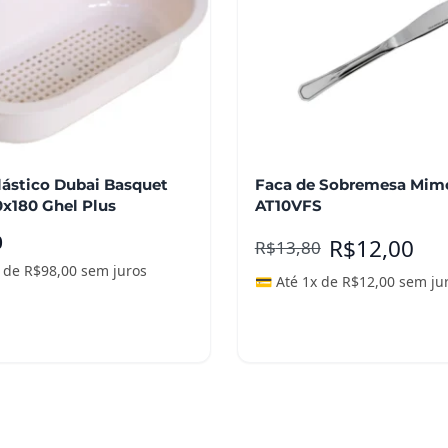
lástico Dubai Basquet
Faca de Sobremesa Mim
x180 Ghel Plus
AT10VFS
0
R$
12,00
R$
13,80
x de
R$
98,00
sem juros
💳 Até 1x de
R$
12,00
sem ju
ais
Adicionar ao carrinho