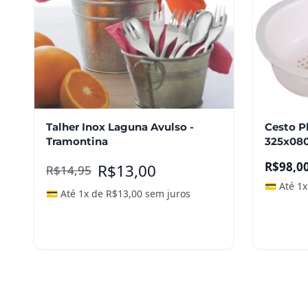
Talher Inox Laguna Avulso -
Cesto P
Tramontina
325x080
R$
98,0
R$
13,00
R$
14,95
💳 Até 1
💳 Até 1x de
R$
13,00
sem juros
Adicionar ao carrinho
Leia m