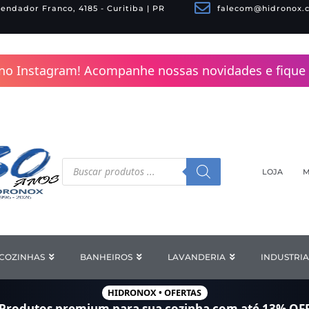
endador Franco, 4185 - Curitiba | PR
falecom@hidronox.
no Instagram! Acompanhe nossas novidades e fique 
Pesquisar
produtos
LOJA
M
COZINHAS
Open COZINHAS
BANHEIROS
Open BANHEIROS
LAVANDERIA
Open LAV
INDUSTRIA
HIDRONOX • OFERTAS
Produtos premium para sua cozinha com
até 13% OF