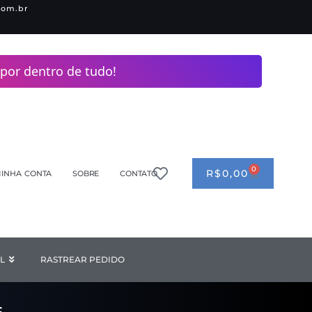
com.br
por dentro de tudo!
0
CART
R$
0,00
INHA CONTA
SOBRE
CONTATO
ANDERIA
L
Open INDUSTRIAL
RASTREAR PEDIDO
F