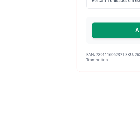
Restam
1
unidades em es
A
EAN:
7891116062371
SKU:
26
Tramontina