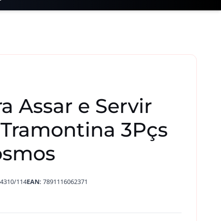
a Assar e Servir
 Tramontina 3Pçs
osmos
4310/114
EAN:
7891116062371