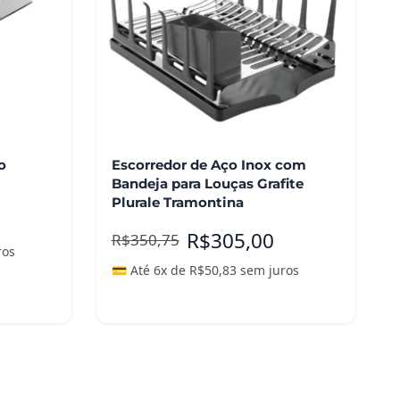
o
Escorredor de Aço Inox com
Bandeja para Louças Grafite
Plurale Tramontina
R$
305,00
R$
350,75
ros
💳 Até 6x de
R$
50,83
sem juros
Leia mais