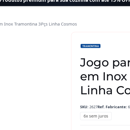
 em Inox Tramontina 3Pçs Linha Cosmos
Jogo
para
Assar
e
Jogo par
Servir
em
em Inox
Inox
Tramontina
Linha C
3Pçs
Linha
SKU:
2627
Ref. Fabricante:
6
Cosmos
quantidade
6x sem juros