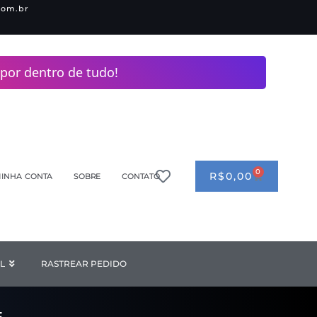
com.br
por dentro de tudo!
0
CART
R$
0,00
INHA CONTA
SOBRE
CONTATO
ANDERIA
L
Open INDUSTRIAL
RASTREAR PEDIDO
F