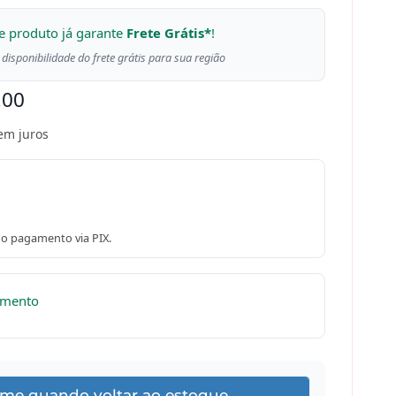
e produto já garante
Frete Grátis*
!
 disponibilidade do frete grátis para sua região
,00
em juros
o pagamento via PIX.
omento
-me quando voltar ao estoque