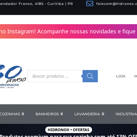
endador Franco, 4185 - Curitiba | PR
falecom@hidronox.
no Instagram! Acompanhe nossas novidades e fique 
Pesquisar
produtos
LOJA
M
COZINHAS
Open COZINHAS
BANHEIROS
Open BANHEIROS
LAVANDERIA
Open LAV
INDUSTRIA
HIDRONOX • OFERTAS
Produtos premium para sua cozinha com
até 13% OF