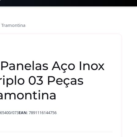
a Tramontina
Panelas Aço Inox
iplo 03 Peças
ramontina
65400/073
EAN:
7891116144756