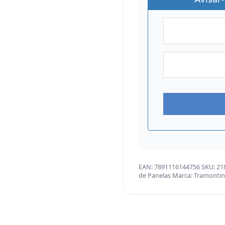
EAN:
7891116144756
SKU:
21
de Panelas
Marca:
Tramonti