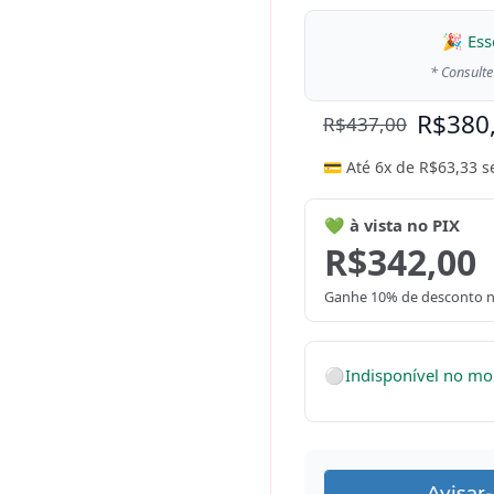
🎉 Ess
* Consulte
R$
380
R$
437,00
💳 Até 6x de
R$
63,33
s
💚 à vista no PIX
R$
342,00
Ganhe 10% de desconto n
⚪
Indisponível no m
Avisar