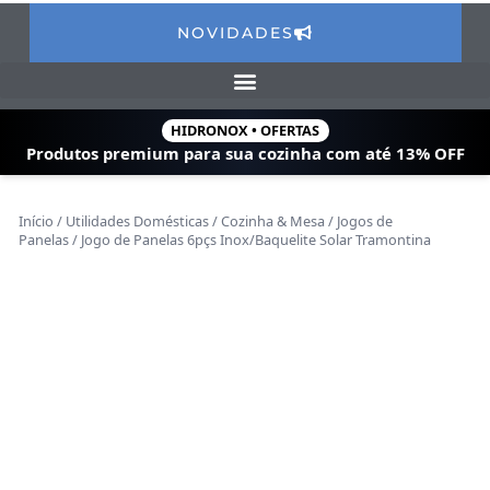
NOVIDADES
HIDRONOX • OFERTAS
Produtos premium para sua cozinha com
até 13% OFF
Início
/
Utilidades Domésticas
/
Cozinha & Mesa
/
Jogos de
Panelas
/ Jogo de Panelas 6pçs Inox/Baquelite Solar Tramontina