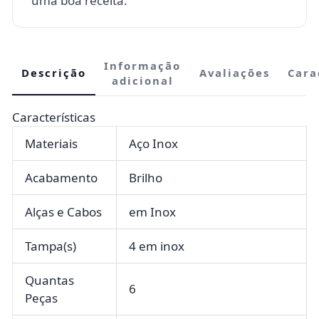
uma boa receita.
Informação
Descrição
Avaliações
Cara
adicional
Características
Materiais
Aço Inox
Acabamento
Brilho
Alças e Cabos
em Inox
Tampa(s)
4 em inox
Quantas
6
Peças