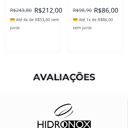
R$
212,00
R$
86,00
R$
243,80
R$
98,90
💳 Até 4x de
R$
53,00
sem
💳 Até 1x de
R$
86,00
juros
sem juros
Adicionar ao
Adicionar ao
carrinho
carrinho
AVALIAÇÕES
Vejam o que os clientes falam da Hidronox