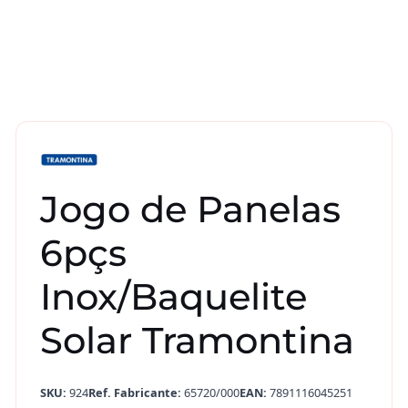
Jogo de Panelas
6pçs
Inox/Baquelite
Solar Tramontina
SKU:
924
Ref. Fabricante:
65720/000
EAN:
7891116045251