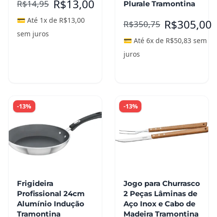
R$
13,00
R$
14,95
Plurale Tramontina
💳 Até 1x de
R$
13,00
R$
305,00
R$
350,75
sem juros
💳 Até 6x de
R$
50,83
sem
juros
Adicionar ao
carrinho
Leia mais
-13%
-13%
Frigideira
Jogo para Churrasco
Profissional 24cm
2 Peças Lâminas de
Alumínio Indução
Aço Inox e Cabo de
Tramontina
Madeira Tramontina