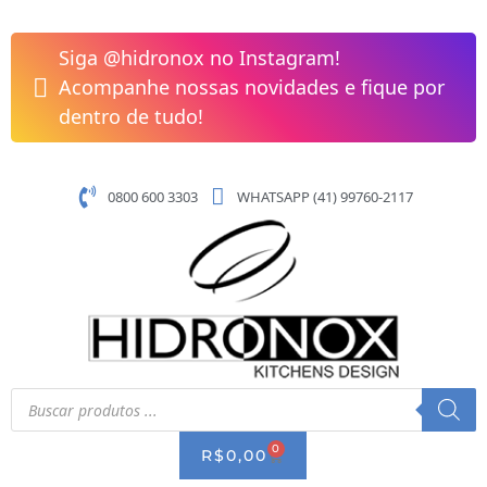
Pular
Jogo
para
de
Siga @hidronox no Instagram!
o
Panelas
Acompanhe nossas novidades e fique por
conteúdo
6pçs
dentro de tudo!
Inox/Baquelite
Solar
Tramontina
0800 600 3303
WHATSAPP (41) 99760-2117
quantidade
Pesquisar
produtos
0
CART
R$
0,00