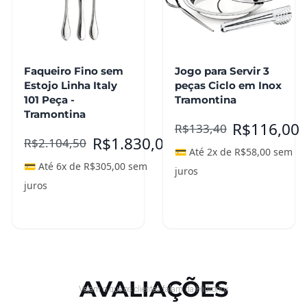
Faqueiro Fino sem
Jogo para Servir 3
Estojo Linha Italy
peças Ciclo em Inox
101 Peça -
Tramontina
Tramontina
R$
116,00
R$
133,40
R$
1.830,00
R$
2.104,50
💳 Até 2x de
R$
58,00
sem
💳 Até 6x de
R$
305,00
sem
juros
juros
Adicionar ao
Leia mais
carrinho
AVALIAÇÕES
Vejam o que os clientes falam da Hidronox