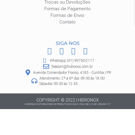
Trocas ou Devoluções
Formas de Pagamento
Formas de Envio
Contato
SIGA NOS
F
I
P
W
a
n
i
h
Whatsapp:(41) 99760-2117
c
s
n
a
falecom@hidronox.com.br
e
t
t
t
Avenida Comendador Franco, 4185 - Curitiba | PR
Atendimento: 2ª à 6ª das 09:00 às 18:00
b
a
e
s
Sábados 09:00 às 12:45
o
g
r
a
o
r
e
p
COPYRIGHT © 2022 | HIDRONOX
HIDRONOX DISTRIBUIDORA DE PRODUTOS EM INOX LTDA CNPJ: 01.381.478/0001-71
k
a
s
p
m
t