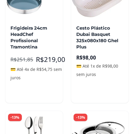
Frigideira 24cm
Cesto Plástico
HeadChef
Dubai Basquet
Profissional
325x080x180 Ghel
Tramontina
Plus
R$
98,00
R$
219,00
R$
251,85
💳 Até 1x de
R$
98,00
💳 Até 4x de
R$
54,75
sem
sem juros
juros
Adicionar ao
carrinho
Leia mais
-13%
-13%