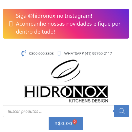
Pular
Grelha
para
em
Siga @hidronox no Instagram!
o
Aço
Acompanhe nossas novidades e fique por
conteúdo
Inox
dentro de tudo!
725x233x10mm
-
Tramontina
0800 600 3303
WHATSAPP (41) 99760-2117
quantidade
Pesquisar
produtos
0
CART
R$
0,00