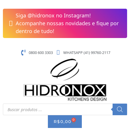
Pular
Faca
para
Forjada
Siga @hidronox no Instagram!
o
Para
Acompanhe nossas novidades e fique por
conteúdo
Cozinha
dentro de tudo!
Premium
4''
Welf
0800 600 3303
WHATSAPP (41) 99760-2117
quantidade
Pesquisar
produtos
0
CART
R$
0,00