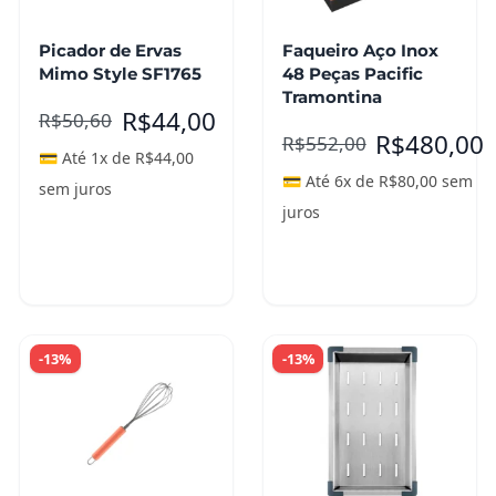
Picador de Ervas
Faqueiro Aço Inox
Mimo Style SF1765
48 Peças Pacific
Tramontina
R$
44,00
R$
50,60
R$
480,00
R$
552,00
💳 Até 1x de
R$
44,00
💳 Até 6x de
R$
80,00
sem
sem juros
juros
Adicionar ao
Adicionar ao
carrinho
carrinho
-13%
-13%