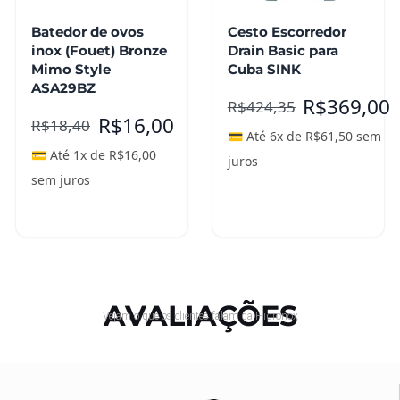
Batedor de ovos
Cesto Escorredor
inox (Fouet) Bronze
Drain Basic para
Mimo Style
Cuba SINK
ASA29BZ
R$
369,00
R$
424,35
R$
16,00
R$
18,40
💳 Até 6x de
R$
61,50
sem
💳 Até 1x de
R$
16,00
juros
sem juros
Adicionar ao
Leia mais
carrinho
AVALIAÇÕES
Vejam o que os clientes falam da Hidronox