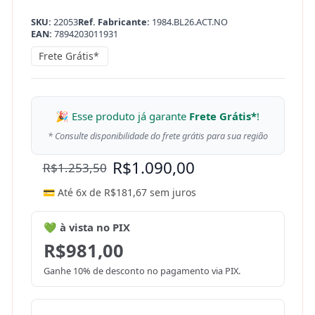
SKU:
22053
Ref. Fabricante:
1984.BL26.ACT.NO
EAN:
7894203011931
Frete Grátis*
🎉 Esse produto já garante
Frete Grátis*
!
* Consulte disponibilidade do frete grátis para sua região
R$
1.090,00
R$
1.253,50
💳 Até 6x de
R$
181,67
sem juros
💚 à vista no PIX
R$
981,00
Ganhe 10% de desconto no pagamento via PIX.