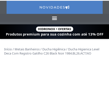
NOVIDADES
HIDRONOX • OFERTAS
Produtos premium para sua cozinha com
até 13% OFF
Início
/
Metais Banheiros
/
Ducha Higiênica
/ Ducha Higienica Level
Deca Com Registro Gatilho C26 Black Noir 1984.BL26.ACT.NO