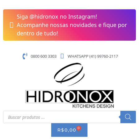
Pular
para
Siga @hidronox no Instagram!
o
Acompanhe nossas novidades e fique por
conteúdo
dentro de tudo!
0800 600 3303
WHATSAPP (41) 99760-2117
Pesquisar
produtos
0
CART
R$
0,00