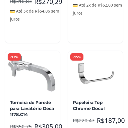
R$
270,29
R$
310,83
💳 Até 2x de
R$
62,00
sem
💳 Até 5x de
R$
54,06
sem
juros
juros
Adicionar ao
Adicionar ao
carrinho
carrinho
-13%
-15%
Torneira de Parede
Papeleira Top
para Lavatório Deca
Chrome Docol
1178.C14
R$
187,00
R$
220,47
R$
305,00
R$
350,75