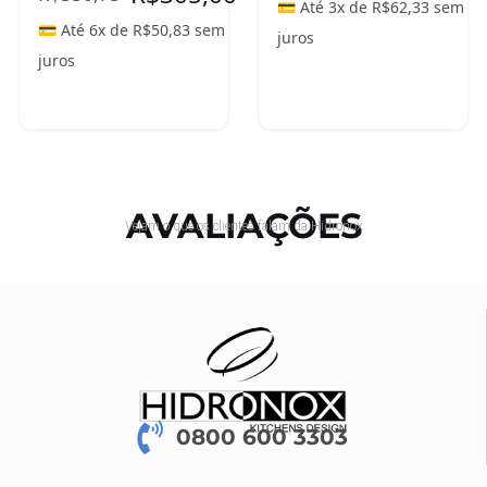
💳 Até 3x de
R$
62,33
sem
💳 Até 6x de
R$
50,83
sem
juros
juros
Adicionar ao
Leia mais
carrinho
AVALIAÇÕES
Vejam o que os clientes falam da Hidronox
0800 600 3303