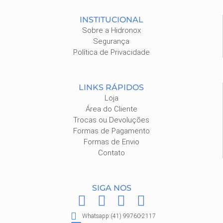
INSTITUCIONAL
Sobre a Hidronox
Segurança
Política de Privacidade
LINKS RÁPIDOS
Loja
Área do Cliente
Trocas ou Devoluções
Formas de Pagamento
Formas de Envio
Contato
SIGA NOS
F
I
P
W
a
n
i
h
Whatsapp:(41) 99760-2117