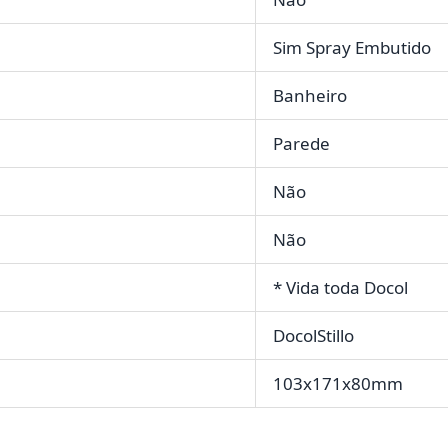
Sim Spray Embutido
Banheiro
Parede
Não
Não
* Vida toda Docol
DocolStillo
103x171x80mm