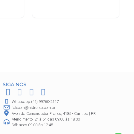
Leia mais
SIGA NOS
F
I
P
W
a
n
i
h
Whatsapp:(41) 99760-2117
c
s
n
a
falecom@hidronox.com.br
e
t
t
t
Avenida Comendador Franco, 4185 - Curitiba | PR
Atendimento: 2ª à 6ª das 09:00 às 18:00
b
a
e
s
Sábados 09:00 às 12:45
o
g
r
a