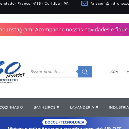
endador Franco, 4185 - Curitiba | PR
falecom@hidronox.
no Instagram! Acompanhe nossas novidades e fique 
Pesquisar
produtos
LOJA
M
COZINHAS
Open COZINHAS
BANHEIROS
Open BANHEIROS
LAVANDERIA
Open LAV
INDUSTRIA
DOCOL • TECNOLOGIA
Metais e soluções para cozinha com
até 4% OFF