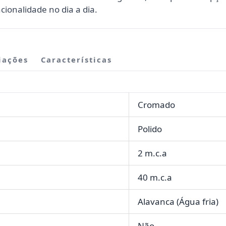
cionalidade no dia a dia.
iações
Características
Cromado
Polido
2 m.c.a
40 m.c.a
Alavanca (Água fria)
Não