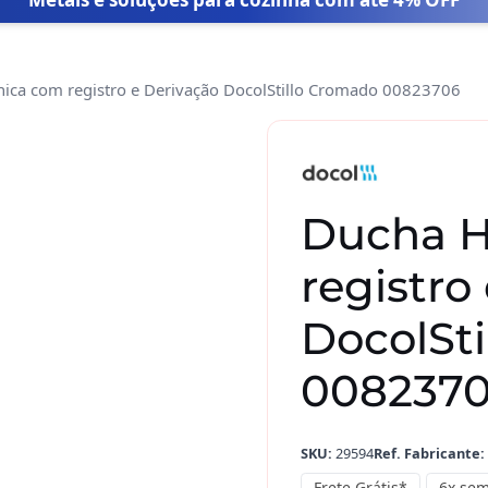
nica com registro e Derivação DocolStillo Cromado 00823706
Ducha
Higiênica
com
registro
Ducha H
e
Derivação
registro
DocolStillo
Cromado
DocolSt
00823706
008237
quantidade
SKU:
29594
Ref. Fabricante:
Frete Grátis*
6x sem