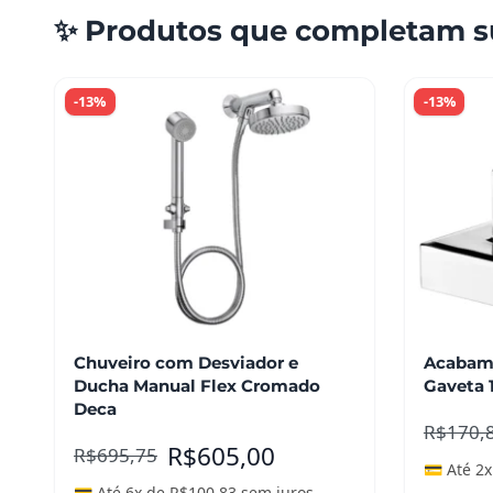
✨ Produtos que completam s
-13%
-13%
Chuveiro com Desviador e
Acabame
Ducha Manual Flex Cromado
Gaveta 1
Deca
R$
170,
R$
605,00
R$
695,75
💳 Até 2
💳 Até 6x de
R$
100,83
sem juros