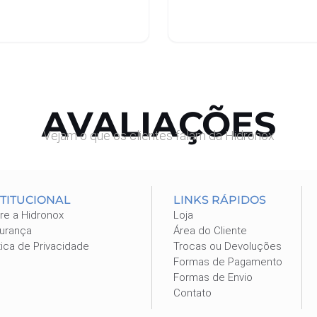
nar ao carrinho
Adicionar ao carrinho
AVALIAÇÕES
Vejam o que os clientes falam da Hidronox
STITUCIONAL
LINKS RÁPIDOS
re a Hidronox
Loja
urança
Área do Cliente
tica de Privacidade
Trocas ou Devoluções
Formas de Pagamento
Formas de Envio
Contato