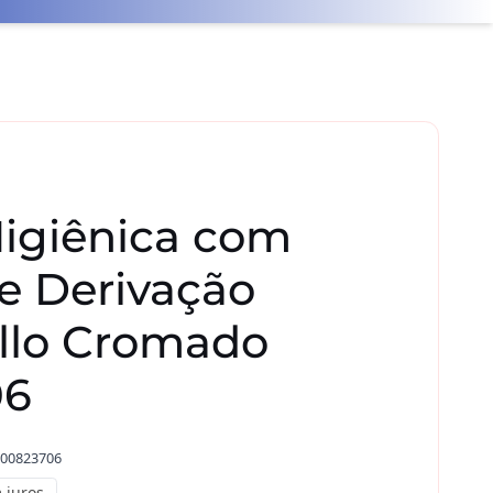
igiênica com
 e Derivação
illo Cromado
06
00823706
 juros