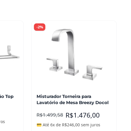
-2%
ão Top
Misturador Torneira para
Lavatório de Mesa Breezy Docol
R$
1.476,00
R$
1.499,58
ros
💳 Até 6x de
R$
246,00
sem juros