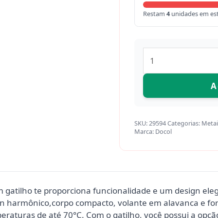
Restam
4
unidades em es
A
SKU:
29594
Categorias:
Metai
Marca:
Docol
m gatilho te proporciona funcionalidade e um design eleg
ign harmônico,corpo compacto, volante em alavanca e fo
eraturas de até 70°C. Com o gatilho, você possui a opçã