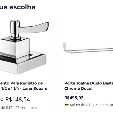
ua escolha
nto Para Registro de
Porta Toalha Duplo Bast
 1/2 e 1 1/4 - LorenSquare
Chrome Docol
R$
495,02
R$
148,54
82
💳 Até 6x de
R$
82,50
sem ju
x de
R$
74,27
sem juros