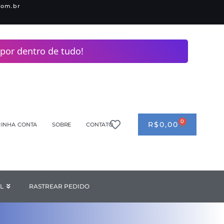
com.br
por dentro de tudo!
0
CART
R$
0,00
INHA CONTA
SOBRE
CONTATO
ANDERIA
L
Open INDUSTRIAL
RASTREAR PEDIDO