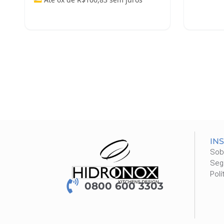
Leia mais
Adicio
IN
Sob
Seg
Polí
0800 600 3303