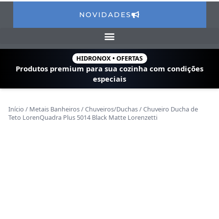
NOVIDADES
HIDRONOX • OFERTAS
Produtos premium para sua cozinha com
condições
especiais
Início
/
Metais Banheiros
/
Chuveiros/Duchas
/ Chuveiro Ducha de
Teto LorenQuadra Plus 5014 Black Matte Lorenzetti