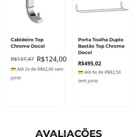
Cabideiro Top
Porta Toalha Duplo
Chrome Docol
Bastão Top Chrome
Docol
R$
124,00
R$
137,47
R$
495,02
💳 Até 2x de
R$
62,00
sem
💳 Até 6x de
R$
82,50
juros
sem juros
Adicionar ao
Adicionar ao
carrinho
carrinho
AVALIAÇÕES
Vejam o que os clientes falam da Hidronox