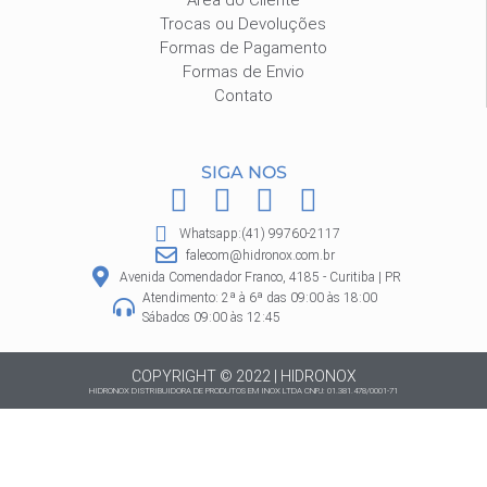
Trocas ou Devoluções
Formas de Pagamento
Formas de Envio
Contato
SIGA NOS
F
I
P
W
a
n
i
h
Whatsapp:(41) 99760-2117
c
s
n
a
falecom@hidronox.com.br
e
t
t
t
Avenida Comendador Franco, 4185 - Curitiba | PR
Atendimento: 2ª à 6ª das 09:00 às 18:00
b
a
e
s
Sábados 09:00 às 12:45
o
g
r
a
o
r
e
p
COPYRIGHT © 2022 | HIDRONOX
HIDRONOX DISTRIBUIDORA DE PRODUTOS EM INOX LTDA CNPJ: 01.381.478/0001-71
k
a
s
p
m
t