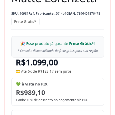
SKU:
16981
Ref. Fabricante:
5014b16
EAN:
7896451876478
Frete Grátis*
🎉 Esse produto já garante
Frete Grátis*
!
* Consulte disponibilidade do frete grátis para sua região
R$
1.099,00
💳 Até 6x de
R$
183,17
sem juros
💚 à vista no PIX
R$
989,10
Ganhe 10% de desconto no pagamento via PIX.