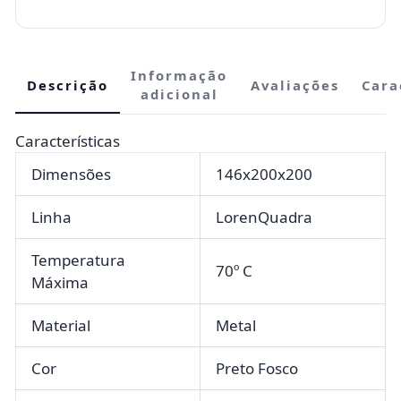
Informação
Descrição
Avaliações
Cara
adicional
Características
Dimensões
146x200x200
Linha
LorenQuadra
Temperatura
70º C
Máxima
Material
Metal
Cor
Preto Fosco