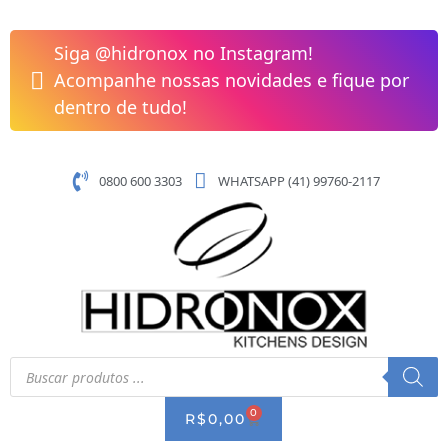
Pular
para
Siga @hidronox no Instagram!
o
Acompanhe nossas novidades e fique por
conteúdo
dentro de tudo!
0800 600 3303
WHATSAPP (41) 99760-2117
Pesquisar
produtos
0
CART
R$
0,00