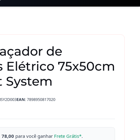
açador de
s Elétrico 75x50cm
t System
SY2D003
EAN:
7898950817020
 78,00
para você ganhar
Frete Grátis*
.