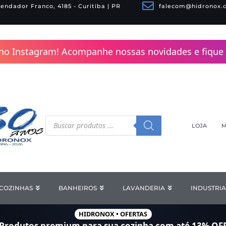
endador Franco, 4185 - Curitiba | PR
falecom@hidronox.
no Instagram! Acompanhe nossas novidades e fique 
Pesquisar
produtos
LOJA
M
COZINHAS
Open COZINHAS
BANHEIROS
Open BANHEIROS
LAVANDERIA
Open LAV
INDUSTRIA
HIDRONOX • OFERTAS
Produtos premium para sua cozinha com
até 13% OF