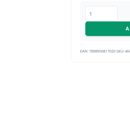
A
EAN:
7898950817020
SKU:
40