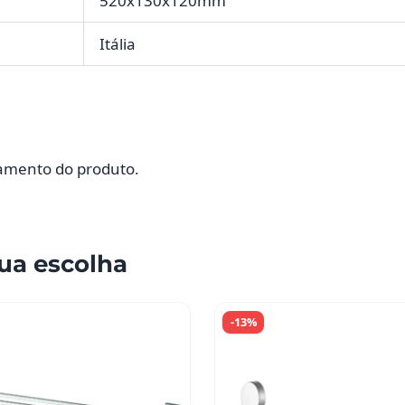
520x130x120mm
Itália
namento do produto.
ua escolha
-13%