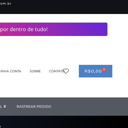
com.br
por dentro de tudo!
0
CART
R$
0,00
INHA CONTA
SOBRE
CONTATO
ANDERIA
L
Open INDUSTRIAL
RASTREAR PEDIDO
F