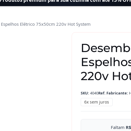
Espelhos Elétrico 75x50cm 220v Hot System
Desembaçador
de
Desemb
Espelhos
Elétrico
Espelho
75x50cm
220v
220v Ho
Hot
System
SKU:
4040
Ref. Fabricante:
H
quantidade
6x sem juros
Faltam
R$