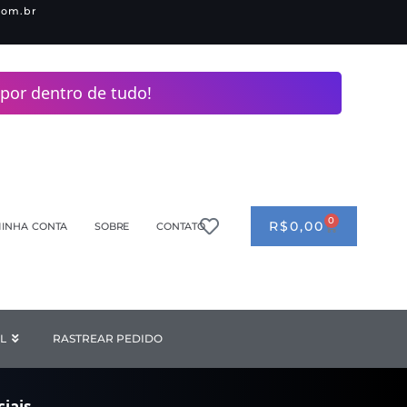
com.br
por dentro de tudo!
0
CART
R$
0,00
INHA CONTA
SOBRE
CONTATO
ANDERIA
L
Open INDUSTRIAL
RASTREAR PEDIDO
iais