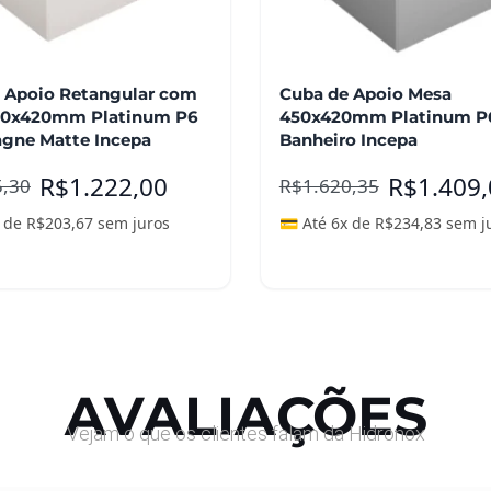
 Apoio Retangular com
Cuba de Apoio Mesa
50x420mm Platinum P6
450x420mm Platinum P6
gne Matte Incepa
Banheiro Incepa
R$
1.222,00
R$
1.409
5,30
R$
1.620,35
x de
R$
203,67
sem juros
💳 Até 6x de
R$
234,83
sem j
nar ao carrinho
Adicionar ao carrinho
AVALIAÇÕES
Vejam o que os clientes falam da Hidronox