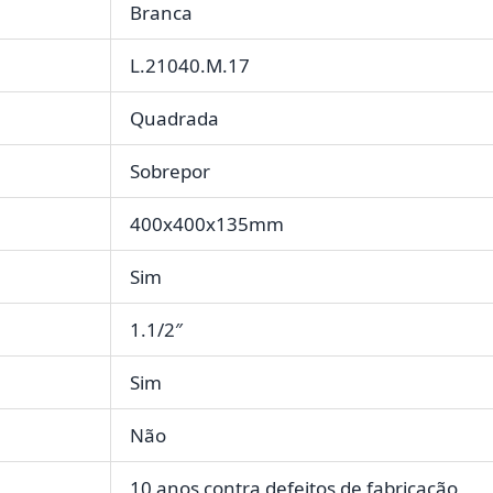
Branca
L.21040.M.17
Quadrada
Sobrepor
400x400x135mm
Sim
1.1/2″
Sim
Não
10 anos contra defeitos de fabricação