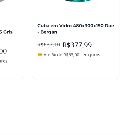
Cuba em Vidro 480x300x150 Due
 Gris
- Bergan
R$
377,99
R$
637,10
,00
💳 Até 6x de
R$
63,00
sem juros
uros
Adicionar ao carrinho