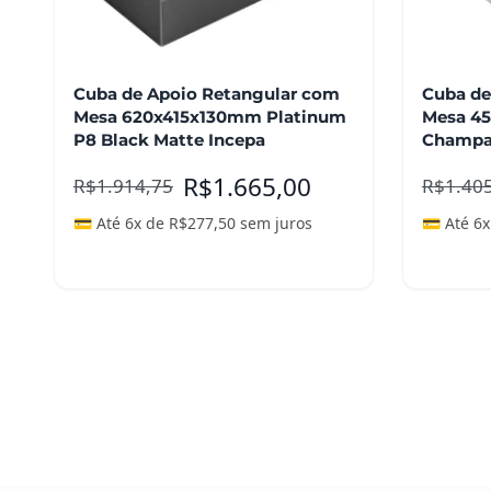
Cuba de Apoio Retangular com
Cuba de
Mesa 620x415x130mm Platinum
Mesa 4
P8 Black Matte Incepa
Champa
R$
1.665,00
R$
1.914,75
R$
1.40
💳 Até 6x de
R$
277,50
sem juros
💳 Até 6
Leia mais
Adicio