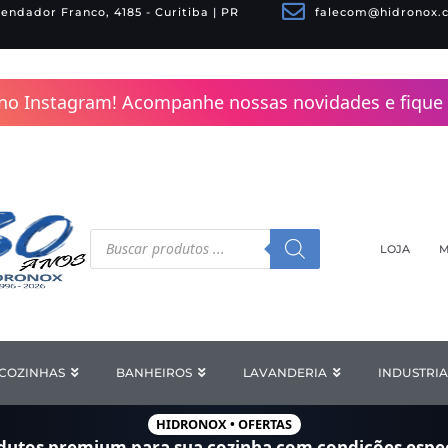
endador Franco, 4185 - Curitiba | PR
falecom@hidronox.
no Instagram! Acompanhe nossas novidades e fique 
Pesquisar
produtos
LOJA
M
COZINHAS
Open COZINHAS
BANHEIROS
Open BANHEIROS
LAVANDERIA
Open LAV
INDUSTRIA
HIDRONOX • OFERTAS
dutos premium para sua cozinha com
condições espec