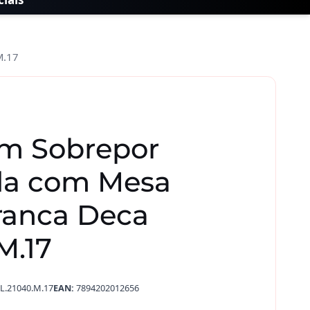
M.17
im Sobrepor
da com Mesa
anca Deca
M.17
L.21040.M.17
EAN:
7894202012656