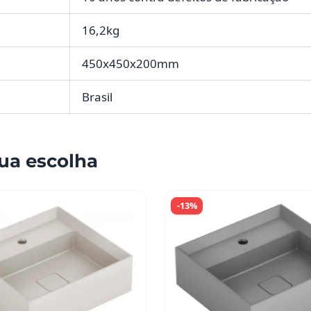
16,2kg
450x450x200mm
Brasil
ua escolha
-13%