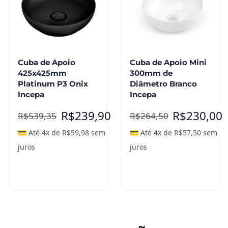
Cuba de Apoio
Cuba de Apoio Mini
425x425mm
300mm de
Platinum P3 Onix
Diâmetro Branco
Incepa
Incepa
R$
239,90
R$
230,00
R$
539,35
R$
264,50
💳 Até 4x de
R$
59,98
sem
💳 Até 4x de
R$
57,50
sem
juros
juros
Adicionar ao
carrinho
Leia mais