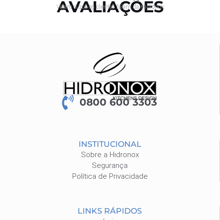
AVALIAÇÕES
Vejam o que os clientes falam da Hidronox
0800 600 3303
INSTITUCIONAL
Sobre a Hidronox
Segurança
Política de Privacidade
LINKS RÁPIDOS