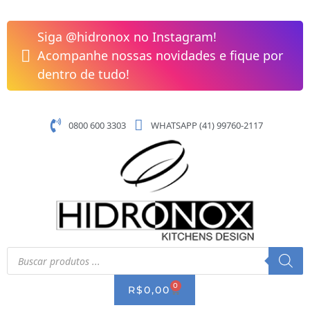
Pular
para
Siga @hidronox no Instagram!
o
Acompanhe nossas novidades e fique por
conteúdo
dentro de tudo!
0800 600 3303
WHATSAPP (41) 99760-2117
Pesquisar
produtos
0
CART
R$
0,00