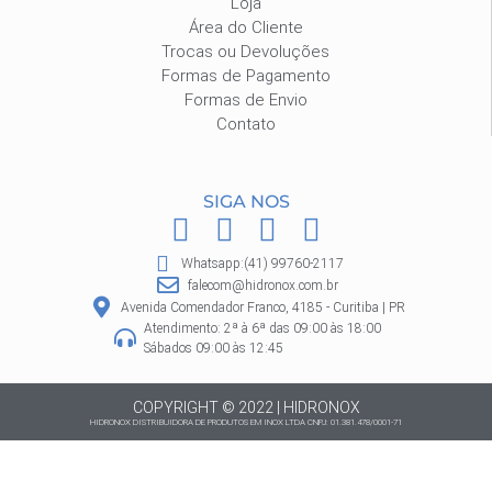
Loja
Área do Cliente
Trocas ou Devoluções
Formas de Pagamento
Formas de Envio
Contato
SIGA NOS
F
I
P
W
a
n
i
h
Whatsapp:(41) 99760-2117
c
s
n
a
falecom@hidronox.com.br
e
t
t
t
Avenida Comendador Franco, 4185 - Curitiba | PR
Atendimento: 2ª à 6ª das 09:00 às 18:00
b
a
e
s
Sábados 09:00 às 12:45
o
g
r
a
o
r
e
p
COPYRIGHT © 2022 | HIDRONOX
HIDRONOX DISTRIBUIDORA DE PRODUTOS EM INOX LTDA CNPJ: 01.381.478/0001-71
k
a
s
p
m
t