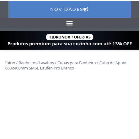
NOVIDADES
HIDRONOX • OFERTAS
Produtos premium para sua cozinha com
até 13% OFF
Início
/
Banheiros/Lavabos
/
Cubas para Banheiro
/ Cuba de Apoio
600x400mm SMSL Laufen Pro Branco