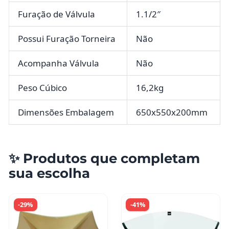
Furação de Válvula
1.1/2″
Possui Furação Torneira
Não
Acompanha Válvula
Não
Peso Cúbico
16,2kg
Dimensões Embalagem
650x550x200mm
✨ Produtos que completam
sua escolha
-29%
-41%