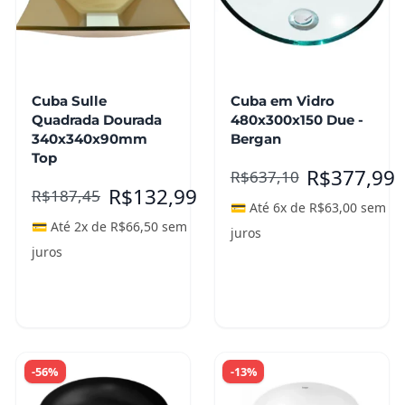
Cuba Sulle
Cuba em Vidro
Quadrada Dourada
480x300x150 Due -
340x340x90mm
Bergan
Top
R$
377,99
R$
637,10
R$
132,99
R$
187,45
💳 Até 6x de
R$
63,00
sem
💳 Até 2x de
R$
66,50
sem
juros
juros
Adicionar ao
Adicionar ao
carrinho
carrinho
-56%
-13%