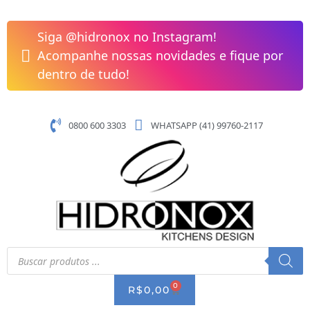
Pular
Cuba
para
Gastronômica
Siga @hidronox no Instagram!
o
Buffet
Acompanhe nossas novidades e fique por
conteúdo
530x325mm
dentro de tudo!
GN
1/1
Sem
0800 600 3303
WHATSAPP (41) 99760-2117
Alça
20mm
Profundidade
quantidade
Pesquisar
produtos
0
CART
R$
0,00