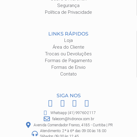
Segurança
Política de Privacidade
LINKS RÁPIDOS
Loja
Área do Cliente
Trocas ou Devoluções
Formas de Pagamento
Formas de Envio
Contato
SIGA NOS
F
I
P
W
a
n
i
h
Whatsapp:(41) 99760-2117
c
s
n
a
falecom@hidronox.com.br
e
t
t
t
Avenida Comendador Franco, 4185 - Curitiba | PR
Atendimento: 2ª à 6ª das 09:00 às 18:00
b
a
e
s
Sábados 09:00 às 12:45