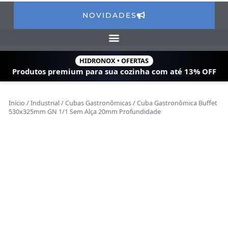
NOVIDADES
HIDRONOX • OFERTAS
Produtos premium para sua cozinha com
até 13% OFF
Início
/
Industrial
/
Cubas Gastronômicas
/ Cuba Gastronômica Buffet
530x325mm GN 1/1 Sem Alça 20mm Profundidade