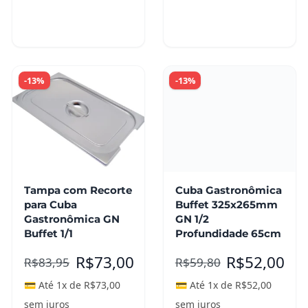
Adicionar ao
Leia mais
carrinho
-13%
-13%
Tampa com Recorte
Cuba Gastronômica
para Cuba
Buffet 325x265mm
Gastronômica GN
GN 1/2
Buffet 1/1
Profundidade 65cm
R$
73,00
R$
52,00
R$
83,95
R$
59,80
💳 Até 1x de
R$
73,00
💳 Até 1x de
R$
52,00
sem juros
sem juros