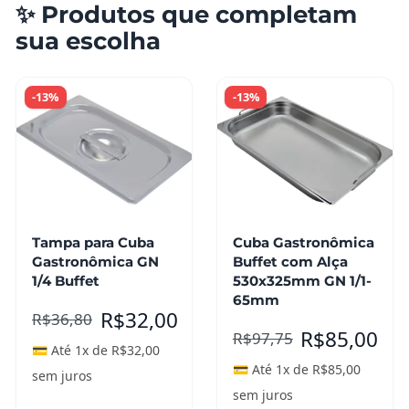
✨ Produtos que completam
sua escolha
-13%
-13%
Tampa para Cuba
Cuba Gastronômica
Gastronômica GN
Buffet com Alça
1/4 Buffet
530x325mm GN 1/1-
65mm
R$
32,00
R$
36,80
R$
85,00
R$
97,75
💳 Até 1x de
R$
32,00
💳 Até 1x de
R$
85,00
sem juros
sem juros