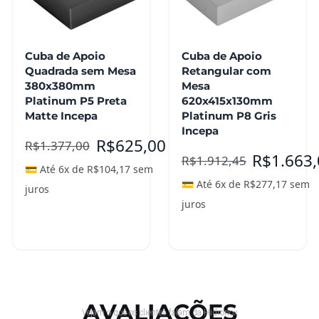
Cuba de Apoio
Cuba de Apoio
Quadrada sem Mesa
Retangular com
380x380mm
Mesa
Platinum P5 Preta
620x415x130mm
Matte Incepa
Platinum P8 Gris
Incepa
R$
625,00
R$
1.377,00
R$
1.663
R$
1.912,45
💳 Até 6x de
R$
104,17
sem
💳 Até 6x de
R$
277,17
sem
juros
juros
Adicionar ao
carrinho
Leia mais
AVALIAÇÕES
Vejam o que os clientes falam da Hidronox