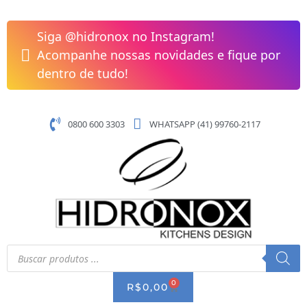
Pular
Cuba
para
de
Siga @hidronox no Instagram!
o
Apoio
Acompanhe nossas novidades e fique por
conteúdo
Redonda
dentro de tudo!
T1
Terra
Cor
0800 600 3303
WHATSAPP (41) 99760-2117
Cafe
300mm
sem
Mesa
Roca
A32787U660
quantidade
Pesquisar
produtos
0
CART
R$
0,00