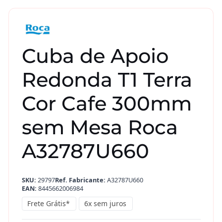
Cuba de Apoio
Redonda T1 Terra
Cor Cafe 300mm
sem Mesa Roca
A32787U660
SKU:
29797
Ref. Fabricante:
A32787U660
EAN:
8445662006984
Frete Grátis*
6x sem juros