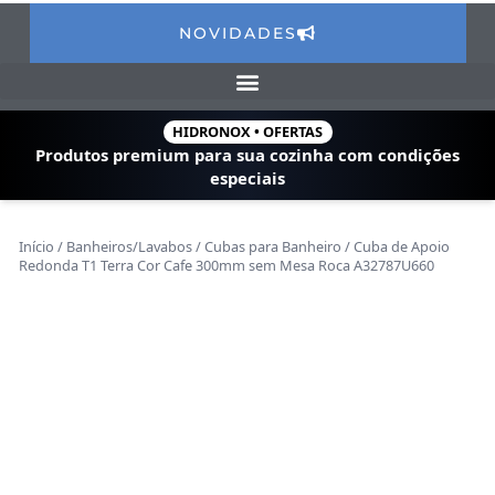
NOVIDADES
HIDRONOX • OFERTAS
Produtos premium para sua cozinha com
condições
especiais
Início
/
Banheiros/Lavabos
/
Cubas para Banheiro
/ Cuba de Apoio
Redonda T1 Terra Cor Cafe 300mm sem Mesa Roca A32787U660