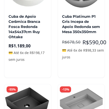
Cuba de Apoio
Cuba Platinum P1
Cerâmica Branca
Gris Incepa de
Fosca Redonda
Apoio Redonda sem
14x54x37cm Ruy
Mesa 350x350mm
Ohtake
R$
590,00
R$
678,50
R$
1.189,00
💳 Até 6x de
R$
98,33
sem
💳 Até 6x de
R$
198,17
juros
sem juros
Adicionar ao
Leia mais
carrinho
-55%
-13%