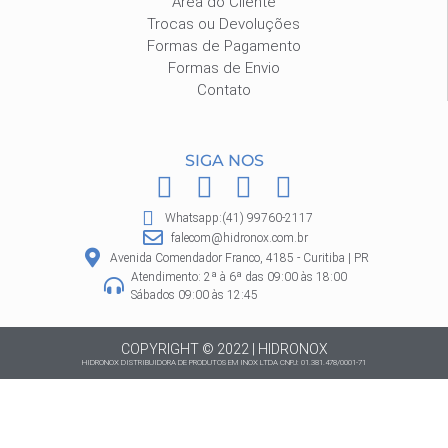
Área do Cliente
Trocas ou Devoluções
Formas de Pagamento
Formas de Envio
Contato
SIGA NOS
F
I
P
W
a
n
i
h
Whatsapp:(41) 99760-2117
c
s
n
a
falecom@hidronox.com.br
e
t
t
t
Avenida Comendador Franco, 4185 - Curitiba | PR
Atendimento: 2ª à 6ª das 09:00 às 18:00
b
a
e
s
Sábados 09:00 às 12:45
o
g
r
a
o
r
e
p
COPYRIGHT © 2022 | HIDRONOX
HIDRONOX DISTRIBUIDORA DE PRODUTOS EM INOX LTDA CNPJ: 01.381.478/0001-71
k
a
s
p
m
t