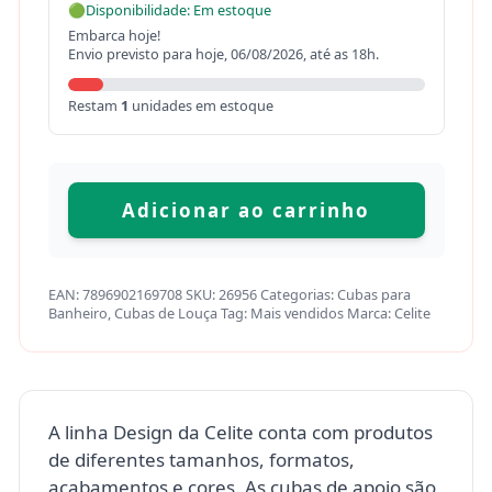
🟢
Disponibilidade: Em estoque
Embarca hoje!
Envio previsto para hoje, 06/08/2026, até as 18h.
Restam
1
unidades em estoque
Adicionar ao carrinho
EAN:
7896902169708
SKU:
26956
Categorias:
Cubas para
Banheiro
,
Cubas de Louça
Tag:
Mais vendidos
Marca:
Celite
A linha Design da Celite conta com produtos
de diferentes tamanhos, formatos,
acabamentos e cores. As cubas de apoio são