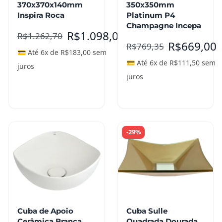
370x370x140mm
350x350mm
Inspira Roca
Platinum P4
Champagne Incepa
R$
1.098,00
R$
1.262,70
R$
669,00
R$
769,35
💳 Até 6x de
R$
183,00
sem
💳 Até 6x de
R$
111,50
sem
juros
juros
Adicionar ao
carrinho
Leia mais
-29%
Cuba de Apoio
Cuba Sulle
Cerâmica Branca
Quadrada Dourada