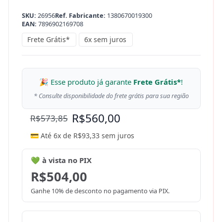
SKU:
26956
Ref. Fabricante:
1380670019300
EAN:
7896902169708
Frete Grátis*
6x sem juros
🎉 Esse produto já garante
Frete Grátis*
!
* Consulte disponibilidade do frete grátis para sua região
R$
560,00
R$
573,85
💳 Até 6x de
R$
93,33
sem juros
💚 à vista no PIX
R$
504,00
Ganhe 10% de desconto no pagamento via PIX.