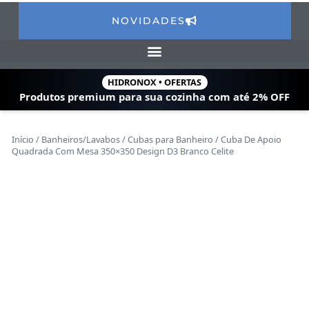
NOVIDADES
HIDRONOX • OFERTAS
Produtos premium para sua cozinha com
até 2% OFF
Início
/
Banheiros/Lavabos
/
Cubas para Banheiro
/ Cuba De Apoio
Quadrada Com Mesa 350×350 Design D3 Branco Celite