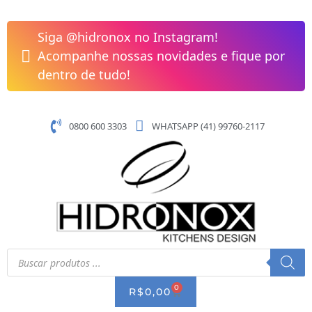
Pular
Cuba
para
De
Siga @hidronox no Instagram!
o
Apoio
Acompanhe nossas novidades e fique por
conteúdo
Quadrada
dentro de tudo!
Com
Mesa
350x350
0800 600 3303
WHATSAPP (41) 99760-2117
Design
D3
Branco
Celite
quantidade
Pesquisar
produtos
0
CART
R$
0,00