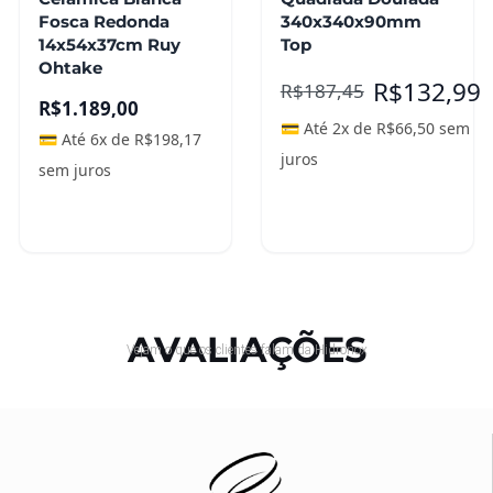
Fosca Redonda
340x340x90mm
14x54x37cm Ruy
Top
Ohtake
R$
132,99
R$
187,45
R$
1.189,00
💳 Até 2x de
R$
66,50
sem
💳 Até 6x de
R$
198,17
juros
sem juros
Adicionar ao
Leia mais
carrinho
AVALIAÇÕES
Vejam o que os clientes falam da Hidronox