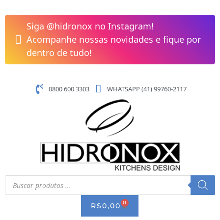
Pular
Cuba
para
De
Siga @hidronox no Instagram!
o
Apoio
Acompanhe nossas novidades e fique por
conteúdo
Ø350mm
dentro de tudo!
Optica
ER35
Beige
0800 600 3303
WHATSAPP (41) 99760-2117
Roca
quantidade
Pesquisar
produtos
0
CART
R$
0,00