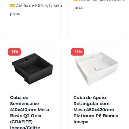
💳 Até 6x de
R$
104,17
sem
juros
juros
Adicionar ao
Adicionar ao
carrinho
carrinho
-13%
-13%
Cuba de
Cuba de Apoio
Semiencaixe
Retangular com
410x410mm Mesa
Mesa 450x420mm
Basic Q2 Onix
Platinum P6 Branco
(GRAFITE)
Incepa
Incepa/Celite