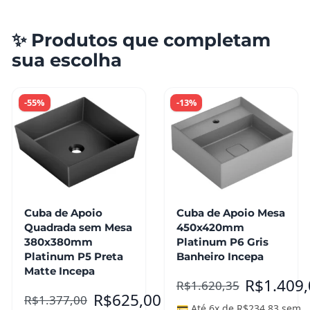
✨ Produtos que completam
sua escolha
-55%
-13%
Cuba de Apoio
Cuba de Apoio Mesa
Quadrada sem Mesa
450x420mm
380x380mm
Platinum P6 Gris
Platinum P5 Preta
Banheiro Incepa
Matte Incepa
R$
1.409
R$
1.620,35
R$
625,00
R$
1.377,00
💳 Até 6x de
R$
234,83
sem