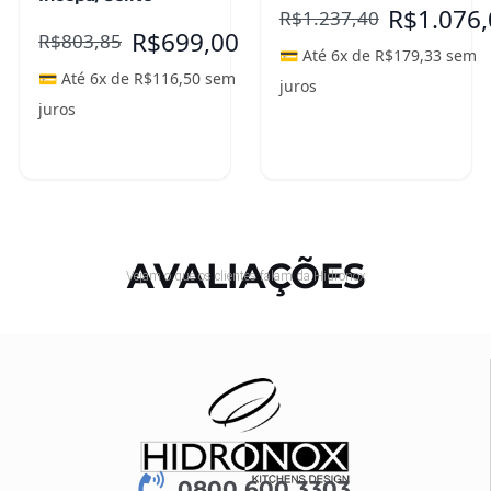
R$
1.076
R$
1.237,40
R$
699,00
R$
803,85
💳 Até 6x de
R$
179,33
sem
💳 Até 6x de
R$
116,50
sem
juros
juros
Adicionar ao
Leia mais
carrinho
AVALIAÇÕES
Vejam o que os clientes falam da Hidronox
0800 600 3303