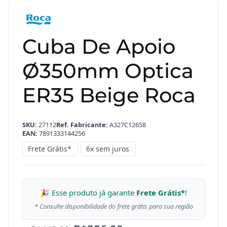
Cuba De Apoio
Ø350mm Optica
ER35 Beige Roca
SKU:
27112
Ref. Fabricante:
A327C12658
EAN:
7891333144256
Frete Grátis*
6x sem juros
🎉 Esse produto já garante
Frete Grátis*
!
* Consulte disponibilidade do frete grátis para sua região