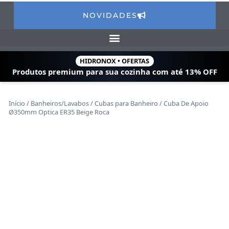
NOVIDADES
HIDRONOX • OFERTAS
Produtos premium para sua cozinha com
até 13% OFF
Início
/
Banheiros/Lavabos
/
Cubas para Banheiro
/ Cuba De Apoio
Ø350mm Optica ER35 Beige Roca