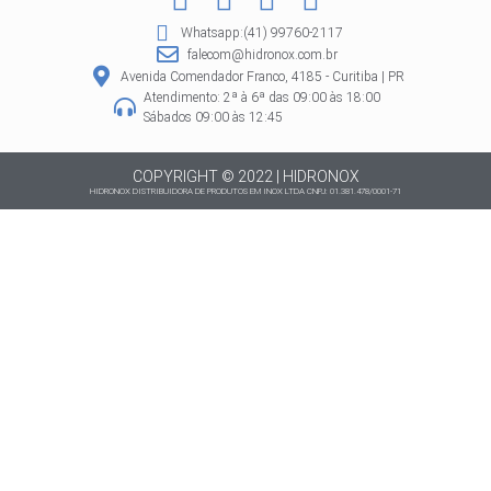
a
n
i
h
Whatsapp:(41) 99760-2117
c
s
n
a
falecom@hidronox.com.br
e
t
t
t
Avenida Comendador Franco, 4185 - Curitiba | PR
Atendimento: 2ª à 6ª das 09:00 às 18:00
b
a
e
s
Sábados 09:00 às 12:45
o
g
r
a
o
r
e
p
COPYRIGHT © 2022 | HIDRONOX
HIDRONOX DISTRIBUIDORA DE PRODUTOS EM INOX LTDA CNPJ: 01.381.478/0001-71
k
a
s
p
m
t