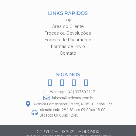
LINKS RÁPIDOS
Loja
Área do Cliente
Trocas ou Devoluções
Formas de Pagamento
Formas de Envio
Contato
SIGA NOS
F
I
P
W
a
n
i
h
Whatsapp:(41) 99760-2117
c
s
n
a
falecom@hidronox.com.br
e
t
t
t
Avenida Comendador Franco, 4185 - Curitiba | PR
Atendimento: 2ª à 6ª das 09:00 às 18:00
b
a
e
s
Sábados 09:00 às 12:45
o
g
r
a
o
r
e
p
COPYRIGHT © 2022 | HIDRONOX
HIDRONOX DISTRIBUIDORA DE PRODUTOS EM INOX LTDA CNPJ: 01.381.478/0001-71