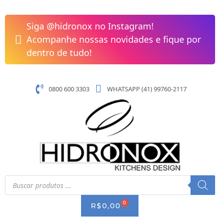
Pular
Cuba
para
de
Siga @hidronox no Instagram!
o
Apoio
Acompanhe nossas novidades e fique por
conteúdo
35x35
dentro de tudo!
cm
Sem
Mesa
0800 600 3303
WHATSAPP (41) 99760-2117
Basic
Q5
Celite
quantidade
Pesquisar
produtos
0
CART
R$
0,00