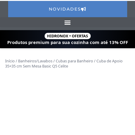
NOVIDADES
HIDRONOX • OFERTAS
Produtos premium para sua cozinha com
até 13% OFF
Início
/
Banheiros/Lavabos
/
Cubas para Banheiro
/ Cuba de Apoio
35×35 cm Sem Mesa Basic Q5 Celite