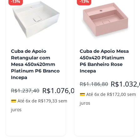
-13%
-13%
Cuba de Apoio
Cuba de Apoio Mesa
Retangular com
450x420 Platinum
Mesa 450x420mm
P6 Banheiro Rose
Platinum P6 Branco
Incepa
Incepa
R$
1.032
R$
1.186,80
R$
1.076,00
R$
1.237,40
💳 Até 6x de
R$
172,00
sem
💳 Até 6x de
R$
179,33
sem
juros
juros
Adicionar ao
carrinho
Leia mais