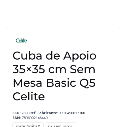
Cuba de Apoio
35×35 cm Sem
Mesa Basic Q5
Celite
SKU:
2800
Ref. Fabricante:
1730490017300
EAN:
7896902146440
Frete Grátis*
6x sem juros