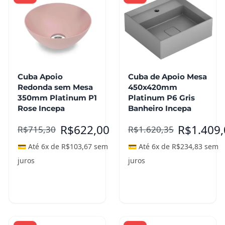
Cuba Apoio
Cuba de Apoio Mesa
Redonda sem Mesa
450x420mm
350mm Platinum P1
Platinum P6 Gris
Rose Incepa
Banheiro Incepa
R$
622,00
R$
1.409
R$
715,30
R$
1.620,35
💳 Até 6x de
R$
103,67
sem
💳 Até 6x de
R$
234,83
sem
juros
juros
Adicionar ao
Leia mais
carrinho