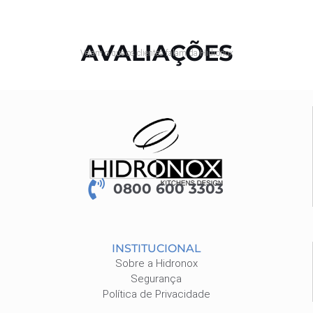
AVALIAÇÕES
Vejam o que os clientes falam da Hidronox
0800 600 3303
INSTITUCIONAL
Sobre a Hidronox
Segurança
Política de Privacidade