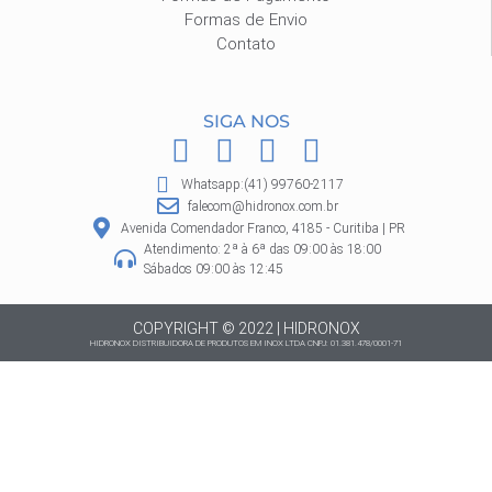
Formas de Envio
Contato
SIGA NOS
F
I
P
W
a
n
i
h
Whatsapp:(41) 99760-2117
c
s
n
a
falecom@hidronox.com.br
e
t
t
t
Avenida Comendador Franco, 4185 - Curitiba | PR
Atendimento: 2ª à 6ª das 09:00 às 18:00
b
a
e
s
Sábados 09:00 às 12:45
o
g
r
a
o
r
e
p
COPYRIGHT © 2022 | HIDRONOX
HIDRONOX DISTRIBUIDORA DE PRODUTOS EM INOX LTDA CNPJ: 01.381.478/0001-71
k
a
s
p
m
t