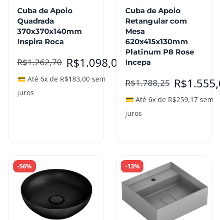
Cuba de Apoio
Cuba de Apoio
Quadrada
Retangular com
370x370x140mm
Mesa
Inspira Roca
620x415x130mm
Platinum P8 Rose
R$
1.098,00
R$
1.262,70
Incepa
💳 Até 6x de
R$
183,00
sem
R$
1.555
R$
1.788,25
juros
💳 Até 6x de
R$
259,17
sem
juros
Adicionar ao
carrinho
Leia mais
-56%
-13%