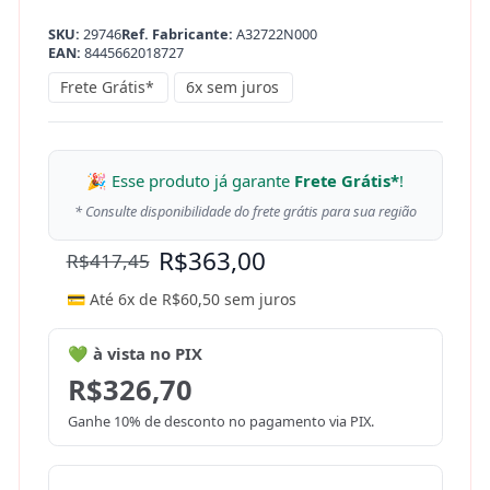
SKU:
29746
Ref. Fabricante:
A32722N000
EAN:
8445662018727
Frete Grátis*
6x sem juros
🎉 Esse produto já garante
Frete Grátis*
!
* Consulte disponibilidade do frete grátis para sua região
R$
363,00
R$
417,45
💳 Até 6x de
R$
60,50
sem juros
💚 à vista no PIX
R$
326,70
Ganhe 10% de desconto no pagamento via PIX.