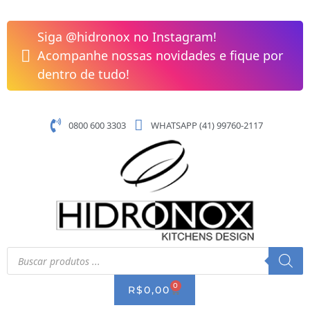
Pular
Cuba
para
de
Siga @hidronox no Instagram!
o
Apoio
Acompanhe nossas novidades e fique por
conteúdo
300x300mm
dentro de tudo!
sem
Mesa
Roca
0800 600 3303
WHATSAPP (41) 99760-2117
T3
Terra
Cor
Branco
A32722N000
quantidade
Pesquisar
produtos
0
CART
R$
0,00