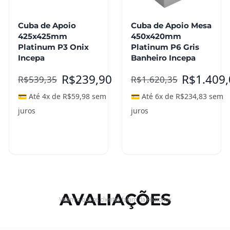
Cuba de Apoio
Cuba de Apoio Mesa
425x425mm
450x420mm
Platinum P3 Onix
Platinum P6 Gris
Incepa
Banheiro Incepa
R$
239,90
R$
1.409
R$
539,35
R$
1.620,35
💳 Até 4x de
R$
59,98
sem
💳 Até 6x de
R$
234,83
sem
juros
juros
Adicionar ao
Adicionar ao
carrinho
carrinho
AVALIAÇÕES
Vejam o que os clientes falam da Hidronox