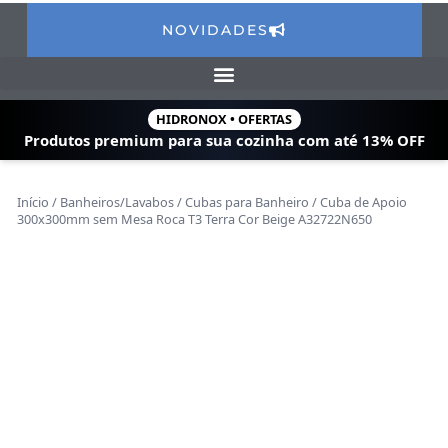
NOVIDADES
HIDRONOX • OFERTAS
Produtos premium para sua cozinha com
até 13% OFF
Início
/
Banheiros/Lavabos
/
Cubas para Banheiro
/ Cuba de Apoio
300x300mm sem Mesa Roca T3 Terra Cor Beige A32722N650