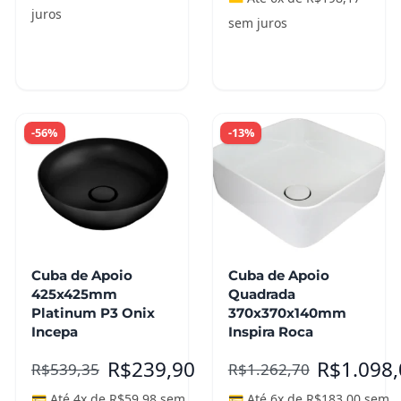
juros
sem juros
Adicionar ao
carrinho
Leia mais
-56%
-13%
Cuba de Apoio
Cuba de Apoio
425x425mm
Quadrada
Platinum P3 Onix
370x370x140mm
Incepa
Inspira Roca
R$
239,90
R$
1.098
R$
539,35
R$
1.262,70
💳 Até 4x de
R$
59,98
sem
💳 Até 6x de
R$
183,00
sem