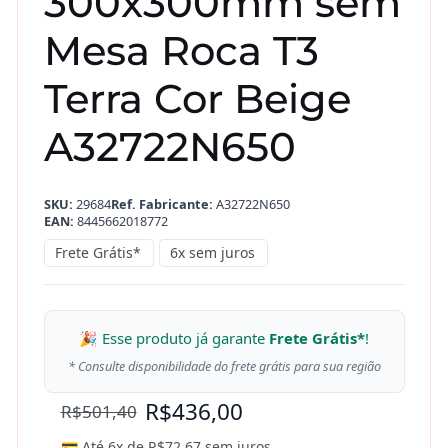
300x300mm sem
Mesa Roca T3
Terra Cor Beige
A32722N650
SKU:
29684
Ref. Fabricante:
A32722N650
EAN:
8445662018772
Frete Grátis*
6x sem juros
🎉 Esse produto já garante
Frete Grátis*
!
* Consulte disponibilidade do frete grátis para sua região
R$
436,00
R$
501,40
💳 Até 6x de
R$
72,67
sem juros