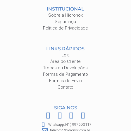
INSTITUCIONAL
Sobre a Hidronox
Segurança
Política de Privacidade
LINKS RÁPIDOS
Loja
Área do Cliente
Trocas ou Devoluções
Formas de Pagamento
Formas de Envio
Contato
SIGA NOS
F
I
P
W
a
n
i
h
Whatsapp:(41) 99760-2117
c
s
n
a
falecom@hidronox.com.br