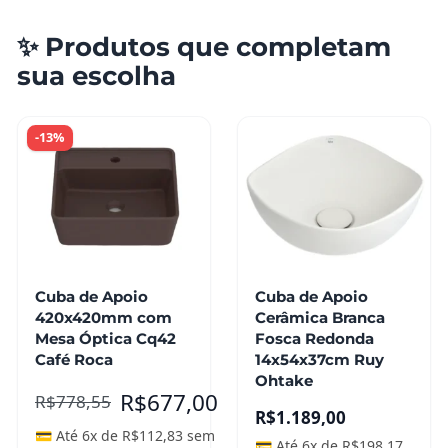
✨ Produtos que completam
sua escolha
-13%
Cuba de Apoio
Cuba de Apoio
420x420mm com
Cerâmica Branca
Mesa Óptica Cq42
Fosca Redonda
Café Roca
14x54x37cm Ruy
Ohtake
R$
677,00
R$
778,55
R$
1.189,00
💳 Até 6x de
R$
112,83
sem
💳 Até 6x de
R$
198,17