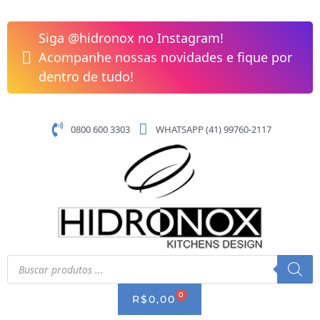
Pular
Cuba
para
de
Siga @hidronox no Instagram!
o
Apoio
Acompanhe nossas novidades e fique por
conteúdo
300x300mm
dentro de tudo!
sem
Mesa
Roca
0800 600 3303
WHATSAPP (41) 99760-2117
T3
Terra
Cor
Beige
A32722N650
quantidade
Pesquisar
produtos
0
CART
R$
0,00