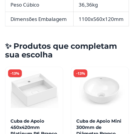
Peso Cúbico
36,36kg
Dimensões Embalagem
1100x560x120mm
✨ Produtos que completam
sua escolha
-13%
-13%
Cuba de Apoio
Cuba de Apoio Mini
450x420mm
300mm de
Platinum P6 Branco
Diâmetro Branco