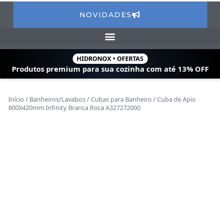
NOVIDADES
HIDRONOX • OFERTAS
Produtos premium para sua cozinha com
até 13% OFF
Início
/
Banheiros/Lavabos
/
Cubas para Banheiro
/ Cuba de Apio
800X420mm Infinity Branca Roca A327272000