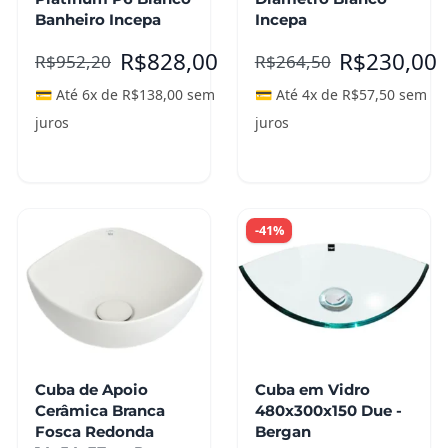
Banheiro Incepa
Incepa
R$
828,00
R$
230,00
R$
952,20
R$
264,50
💳 Até 6x de
R$
138,00
sem
💳 Até 4x de
R$
57,50
sem
juros
juros
Leia mais
Leia mais
-41%
Cuba de Apoio
Cuba em Vidro
Cerâmica Branca
480x300x150 Due -
Fosca Redonda
Bergan