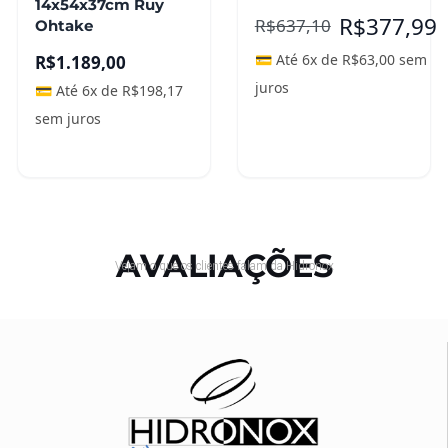
14x54x37cm Ruy
R$
377,99
R$
637,10
Ohtake
💳 Até 6x de
R$
63,00
sem
R$
1.189,00
juros
💳 Até 6x de
R$
198,17
sem juros
Adicionar ao
Leia mais
carrinho
AVALIAÇÕES
Vejam o que os clientes falam da Hidronox