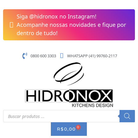
Pular
para
Siga @hidronox no Instagram!
o
Acompanhe nossas novidades e fique por
conteúdo
dentro de tudo!
0800 600 3303
WHATSAPP (41) 99760-2117
Pesquisar
produtos
0
CART
R$
0,00