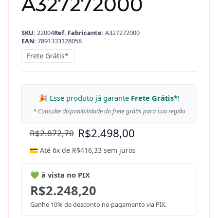
A327272000
SKU:
22004
Ref. Fabricante:
A327272000
EAN:
7891333128058
Frete Grátis*
🎉 Esse produto já garante
Frete Grátis*
!
* Consulte disponibilidade do frete grátis para sua região
R$
2.498,00
R$
2.872,70
💳 Até 6x de
R$
416,33
sem juros
💚 à vista no PIX
R$
2.248,20
Ganhe 10% de desconto no pagamento via PIX.