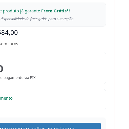
e produto já garante
Frete Grátis*
!
 disponibilidade do frete grátis para sua região
584,00
sem juros
0
o pagamento via PIX.
omento
-me quando voltar ao estoque