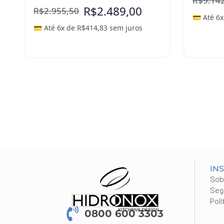
R$
9.14
R$
2.489,00
R$
2.955,50
💳 Até 6
💳 Até 6x de
R$
414,83
sem juros
Leia mais
Leia m
IN
Sob
Seg
Polí
0800 600 3303