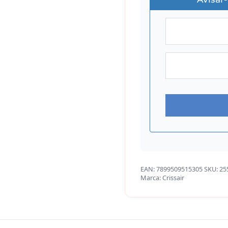
EAN:
7899509515305
SKU:
25
Marca:
Crissair