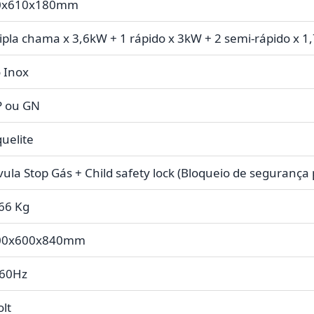
0x610x180mm
ripla chama x 3,6kW + 1 rápido x 3kW + 2 semi-rápido x 1,
 Inox
P ou GN
uelite
vula Stop Gás + Child safety lock (Bloqueio de segurança 
66 Kg
00x600x840mm
/60Hz
olt