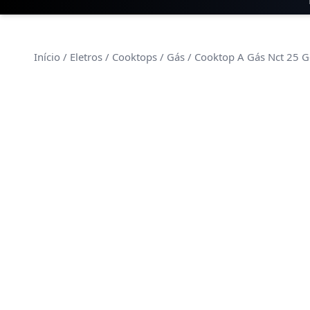
Início
/
Eletros
/
Cooktops
/
Gás
/ Cooktop A Gás Nct 25 G6