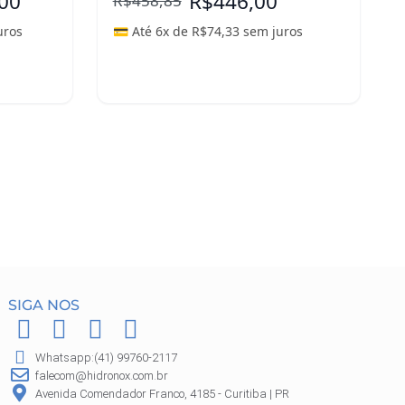
,00
R$
446,00
R$
458,85
uros
💳 Até 6x de
R$
74,33
sem juros
Leia mais
SIGA NOS
F
I
P
W
a
n
i
h
Whatsapp:(41) 99760-2117
c
s
n
a
falecom@hidronox.com.br
e
t
t
t
Avenida Comendador Franco, 4185 - Curitiba | PR