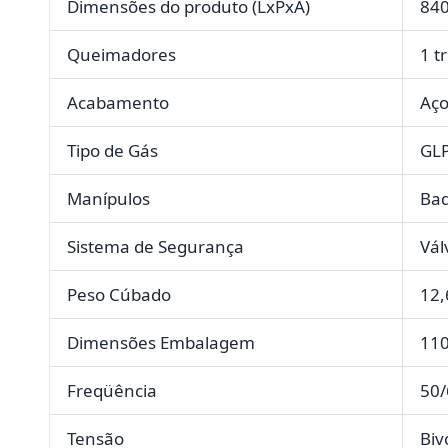
Dimensões do produto (LxPxA)
84
Queimadores
1 t
Acabamento
Aço
Tipo de Gás
GL
Manípulos
Baq
Sistema de Segurança
Vál
Peso Cúbado
12,
Dimensões Embalagem
11
Freqüência
50
Tensão
Biv