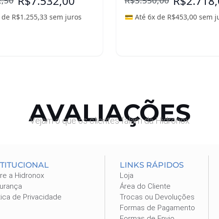
R$
7.532,00
R$
2.718
2,50
R$
3.550,00
x de
R$
1.255,33
sem juros
💳 Até 6x de
R$
453,00
sem j
ais
Leia mais
AVALIAÇÕES
Vejam o que os clientes falam da Hidronox
STITUCIONAL
LINKS RÁPIDOS
re a Hidronox
Loja
urança
Área do Cliente
tica de Privacidade
Trocas ou Devoluções
Formas de Pagamento
Formas de Envio