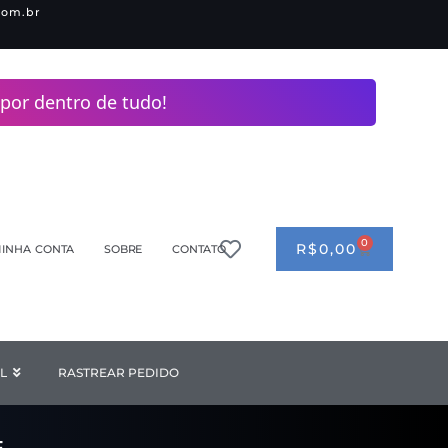
com.br
por dentro de tudo!
0
CART
R$
0,00
INHA CONTA
SOBRE
CONTATO
ANDERIA
L
Open INDUSTRIAL
RASTREAR PEDIDO
F