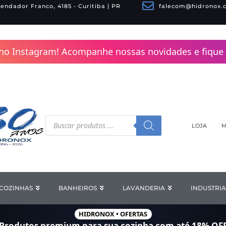
endador Franco, 4185 - Curitiba | PR
falecom@hidronox.
no Instagram! Acompanhe nossas novidades e fique 
Pesquisar
produtos
LOJA
M
COZINHAS
Open COZINHAS
BANHEIROS
Open BANHEIROS
LAVANDERIA
Open LAV
INDUSTRIA
HIDRONOX • OFERTAS
Produtos premium para sua cozinha com
até 18% OF