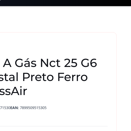
 A Gás Nct 25 G6
stal Preto Ferro
ssAir
71530
EAN:
7899509515305