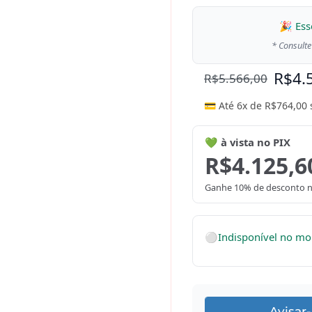
🎉 Ess
* Consulte
R$
4.
R$
5.566,00
💳 Até 6x de
R$
764,00
💚 à vista no PIX
R$
4.125,6
Ganhe 10% de desconto n
⚪
Indisponível no m
Avisar