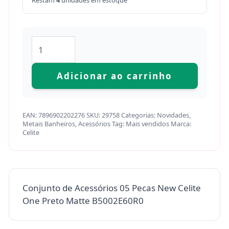
Restam
4
unidades em estoque
Adicionar ao carrinho
EAN:
7896902202276
SKU:
29758
Categorias:
Novidades
,
Metais Banheiros
,
Acessórios
Tag:
Mais vendidos
Marca:
Celite
Conjunto de Acessórios 05 Pecas New Celite
One Preto Matte B5002E60R0