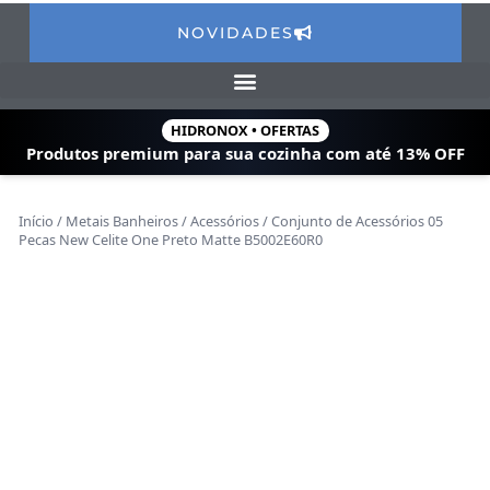
NOVIDADES
HIDRONOX • OFERTAS
Produtos premium para sua cozinha com
até 13% OFF
Início
/
Metais Banheiros
/
Acessórios
/ Conjunto de Acessórios 05
Pecas New Celite One Preto Matte B5002E60R0