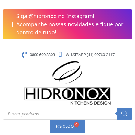
Pular
Conjunto
para
de
Siga @hidronox no Instagram!
o
Acessórios
Acompanhe nossas novidades e fique por
conteúdo
05
dentro de tudo!
Pecas
New
Celite
0800 600 3303
WHATSAPP (41) 99760-2117
One
Preto
Matte
B5002E60R0
quantidade
Pesquisar
produtos
0
CART
R$
0,00