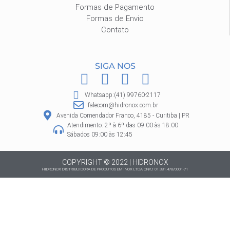
Formas de Pagamento
Formas de Envio
Contato
SIGA NOS
F
I
P
W
a
n
i
h
Whatsapp:(41) 99760-2117
c
s
n
a
falecom@hidronox.com.br
e
t
t
t
Avenida Comendador Franco, 4185 - Curitiba | PR
Atendimento: 2ª à 6ª das 09:00 às 18:00
b
a
e
s
Sábados 09:00 às 12:45
o
g
r
a
o
r
e
p
COPYRIGHT © 2022 | HIDRONOX
HIDRONOX DISTRIBUIDORA DE PRODUTOS EM INOX LTDA CNPJ: 01.381.478/0001-71
k
a
s
p
m
t