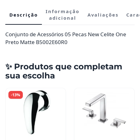
Informação
Descrição
Avaliações
Cara
adicional
Conjunto de Acessórios 05 Pecas New Celite One
Preto Matte B5002E60R0
✨ Produtos que completam
sua escolha
-13%