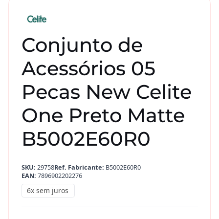
Conjunto de
Acessórios 05
Pecas New Celite
One Preto Matte
B5002E60R0
SKU:
29758
Ref. Fabricante:
B5002E60R0
EAN:
7896902202276
6x sem juros