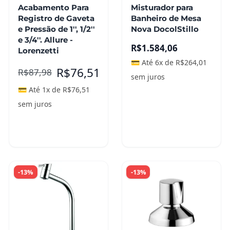
Acabamento Para
Misturador para
Registro de Gaveta
Banheiro de Mesa
e Pressão de 1'', 1/2''
Nova DocolStillo
e 3/4''. Allure -
R$
1.584,06
Lorenzetti
💳 Até 6x de
R$
264,01
R$
76,51
R$
87,98
sem juros
💳 Até 1x de
R$
76,51
sem juros
Adicionar ao
carrinho
Leia mais
-13%
-13%