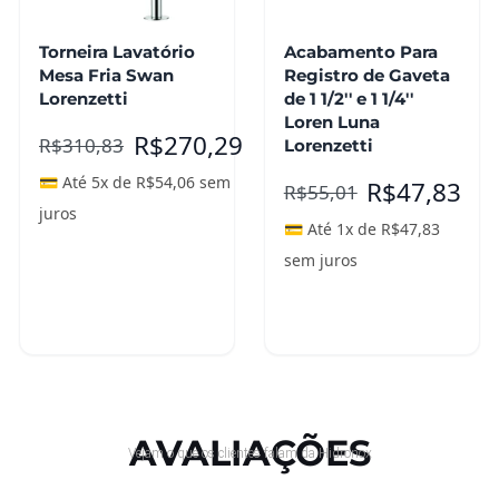
Torneira Lavatório
Acabamento Para
Mesa Fria Swan
Registro de Gaveta
Lorenzetti
de 1 1/2'' e 1 1/4''
Loren Luna
R$
270,29
R$
310,83
Lorenzetti
💳 Até 5x de
R$
54,06
sem
R$
47,83
R$
55,01
juros
💳 Até 1x de
R$
47,83
sem juros
Adicionar ao
Adicionar ao
carrinho
carrinho
AVALIAÇÕES
Vejam o que os clientes falam da Hidronox