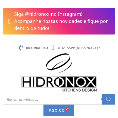
Pular
para
Siga @hidronox no Instagram!
o
Acompanhe nossas novidades e fique por
conteúdo
dentro de tudo!
0800 600 3303
WHATSAPP (41) 99760-2117
Pesquisar
produtos
0
CART
R$
0,00