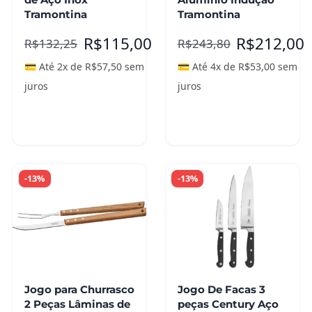
Tramontina
Tramontina
R$
115,00
R$
212,00
R$
132,25
R$
243,80
💳 Até 2x de
R$
57,50
sem
💳 Até 4x de
R$
53,00
sem
juros
juros
Adicionar ao
Adicionar ao
carrinho
carrinho
-13%
-13%
Jogo para Churrasco
Jogo De Facas 3
2 Peças Lâminas de
peças Century Aço