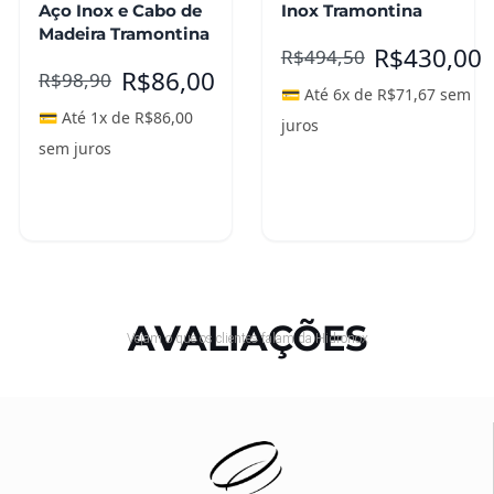
Aço Inox e Cabo de
Inox Tramontina
Madeira Tramontina
R$
430,00
R$
494,50
R$
86,00
R$
98,90
💳 Até 6x de
R$
71,67
sem
💳 Até 1x de
R$
86,00
juros
sem juros
Adicionar ao
Adicionar ao
carrinho
carrinho
AVALIAÇÕES
Vejam o que os clientes falam da Hidronox