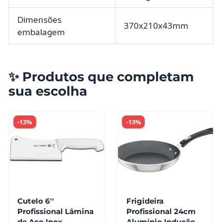
Dimensões
370x210x43mm
embalagem
✨ Produtos que completam
sua escolha
-13%
-13%
Cutelo 6''
Frigideira
Profissional Lâmina
Profissional 24cm
de Aço Inox
Alumínio Indução