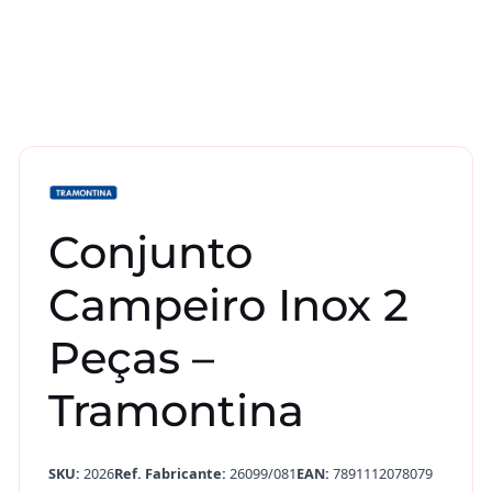
Conjunto
Campeiro Inox 2
Peças –
Tramontina
SKU:
2026
Ref. Fabricante:
26099/081
EAN:
7891112078079