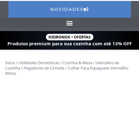
NOVIDADES
HIDRONOX • OFERTAS
Produtos premium para sua cozinha com
até 13% OFF
Início
/
Utilidades Domésticas
/
Cozinha & Mesa
/
Utensílios de
Cozinha
/
Pegadores de Comida
/ Colher Para Espaguete Vermelho
Mimo