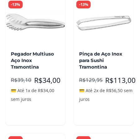
-13%
-13%
Pegador Multiuso
Pinça de Aço Inox
Aço Inox
para Sushi
Tramontina
Tramontina
R$
34,00
R$
113,00
R$
39,10
R$
129,95
💳 Até 1x de
R$
34,00
💳 Até 2x de
R$
56,50
sem
sem juros
juros
Adicionar ao
Leia mais
carrinho