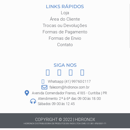
LINKS RÁPIDOS
Loja
Área do Cliente
Trocas ou Devoluções
Formas de Pagamento
Formas de Envio
Contato
SIGA NOS
F
I
P
W
a
n
i
h
Whatsapp:(41) 99760-2117
c
s
n
a
falecom@hidronox.com.br
e
t
t
t
Avenida Comendador Franco, 4185 - Curitiba | PR
Atendimento: 2ª à 6ª das 09:00 às 18:00
b
a
e
s
Sábados 09:00 às 12:45
o
g
r
a
o
r
e
p
COPYRIGHT © 2022 | HIDRONOX
HIDRONOX DISTRIBUIDORA DE PRODUTOS EM INOX LTDA CNPJ: 01.381.478/0001-71
k
a
s
p