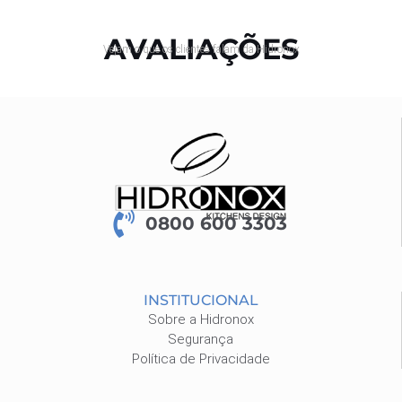
AVALIAÇÕES
Vejam o que os clientes falam da Hidronox
0800 600 3303
INSTITUCIONAL
Sobre a Hidronox
Segurança
Política de Privacidade