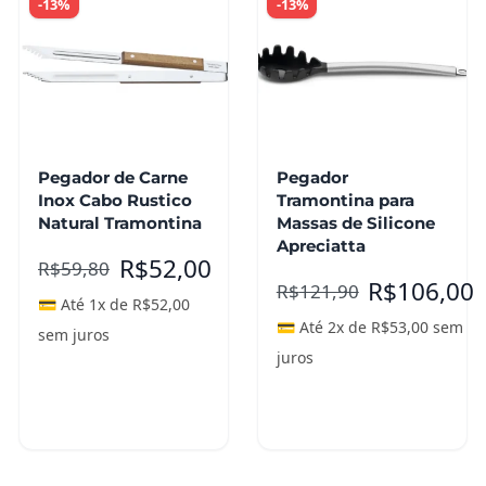
-13%
-13%
Pegador de Carne
Pegador
Inox Cabo Rustico
Tramontina para
Natural Tramontina
Massas de Silicone
Apreciatta
R$
52,00
R$
59,80
R$
106,00
R$
121,90
💳 Até 1x de
R$
52,00
💳 Até 2x de
R$
53,00
sem
sem juros
juros
Adicionar ao
Adicionar ao
carrinho
carrinho