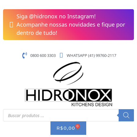
Pular
para
Siga @hidronox no Instagram!
o
Acompanhe nossas novidades e fique por
conteúdo
dentro de tudo!
0800 600 3303
WHATSAPP (41) 99760-2117
Pesquisar
produtos
0
CART
R$
0,00