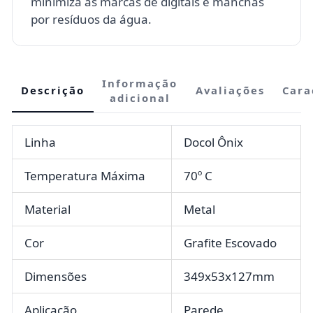
minimiza as marcas de digitais e manchas
por resíduos da água.
Informação
Descrição
Avaliações
Cara
adicional
Linha
Docol Ônix
Temperatura Máxima
70º C
Material
Metal
Cor
Grafite Escovado
Dimensões
349x53x127mm
Aplicação
Parede