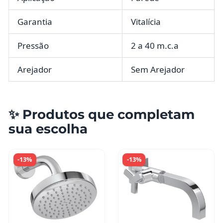
Garantia
Vitalícia
Pressão
2 a 40 m.c.a
Arejador
Sem Arejador
✨ Produtos que completam
sua escolha
-13%
-13%