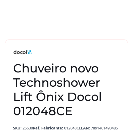
Chuveiro novo
Technoshower
Lift Ônix Docol
012048CE
SKU:
25630
Ref. Fabricante:
012048CE
EAN:
7891461490485