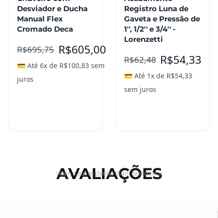
Desviador e Ducha
Registro Luna de
Manual Flex
Gaveta e Pressão de
Cromado Deca
1'', 1/2'' e 3/4'' -
Lorenzetti
R$
605,00
R$
695,75
R$
54,33
R$
62,48
💳 Até 6x de
R$
100,83
sem
💳 Até 1x de
R$
54,33
juros
sem juros
Adicionar ao
Leia mais
carrinho
AVALIAÇÕES
Vejam o que os clientes falam da Hidronox