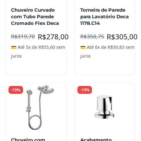
Chuveiro Curvado
Torneira de Parede
com Tubo Parede
para Lavatório Deca
Cromado Flex Deca
1178.C14
R$
278,00
R$
305,00
R$
319,70
R$
350,75
💳 Até 5x de
R$
55,60
sem
💳 Até 6x de
R$
50,83
sem
juros
juros
Leia mais
Leia mais
-13%
-13%
Chuveiro com
Acabamento