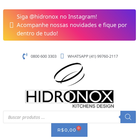
Pular
Chuveiro
para
novo
Siga @hidronox no Instagram!
o
Technoshower
Acompanhe nossas novidades e fique por
conteúdo
Lift
dentro de tudo!
Ônix
Docol
012048CE
0800 600 3303
WHATSAPP (41) 99760-2117
quantidade
Pesquisar
produtos
0
CART
R$
0,00