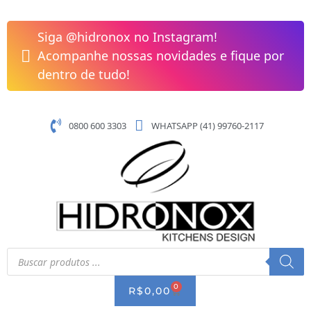
Pular
Chuveiro
para
Eden
Siga @hidronox no Instagram!
o
150
Acompanhe nossas novidades e fique por
conteúdo
Com
dentro de tudo!
Desviador
Cromado
Chrome
0800 600 3303
WHATSAPP (41) 99760-2117
Docol
quantidade
Pesquisar
produtos
0
CART
R$
0,00