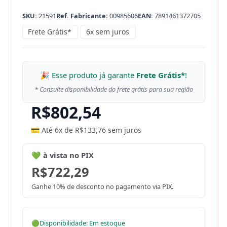
SKU:
21591
Ref. Fabricante:
00985606
EAN:
7891461372705
Frete Grátis*
6x sem juros
🎉 Esse produto já garante
Frete Grátis*
!
* Consulte disponibilidade do frete grátis para sua região
R$
802,54
💳 Até 6x de
R$
133,76
sem juros
💚 à vista no PIX
R$
722,29
Ganhe 10% de desconto no pagamento via PIX.
🟢
Disponibilidade: Em estoque