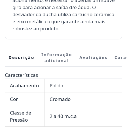
acionamento, é necessário apenas um suave
giro para acionar a saída d?e água. O
desviador da ducha utiliza cartucho cerâmico
e eixo metálico o que garante ainda mais
robustez ao produto.
Informação
Descrição
Avaliações
Cara
adicional
Características
Acabamento
Polido
Cor
Cromado
Classe de
2 a 40 m.c.a
Pressão