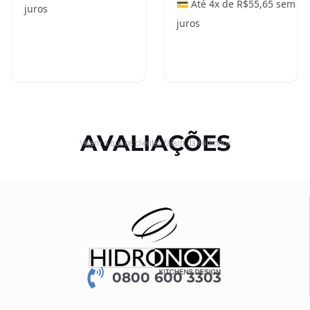
💳 Até 4x de
R$
55,65
sem
juros
juros
Adicionar ao
Adicionar ao
carrinho
carrinho
AVALIAÇÕES
Vejam o que os clientes falam da Hidronox
0800 600 3303