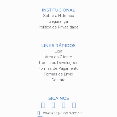
INSTITUCIONAL
Sobre a Hidronox
Segurança
Política de Privacidade
LINKS RÁPIDOS
Loja
Área do Cliente
Trocas ou Devoluções
Formas de Pagamento
Formas de Envio
Contato
SIGA NOS
F
I
P
W
a
n
i
h
Whatsapp:(41) 99760-2117