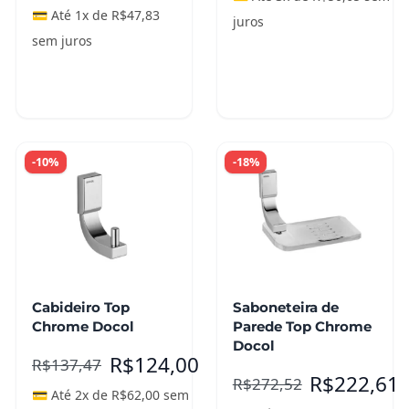
💳 Até 1x de
R$
47,83
juros
sem juros
Adicionar ao
Adicionar ao
carrinho
carrinho
-10%
-18%
Cabideiro Top
Saboneteira de
Chrome Docol
Parede Top Chrome
Docol
R$
124,00
R$
137,47
R$
222,61
R$
272,52
💳 Até 2x de
R$
62,00
sem