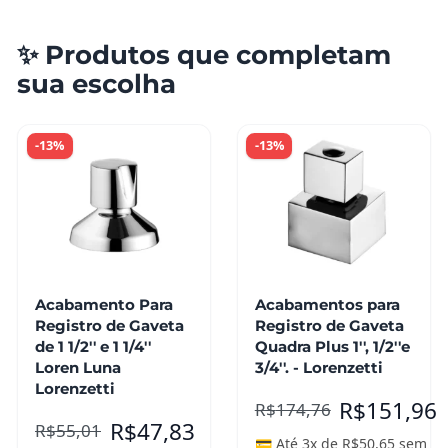
✨ Produtos que completam
sua escolha
-13%
-13%
Acabamento Para
Acabamentos para
Registro de Gaveta
Registro de Gaveta
de 1 1/2'' e 1 1/4''
Quadra Plus 1'', 1/2''e
Loren Luna
3/4''. - Lorenzetti
Lorenzetti
R$
151,96
R$
174,76
R$
47,83
R$
55,01
💳 Até 3x de
R$
50,65
sem