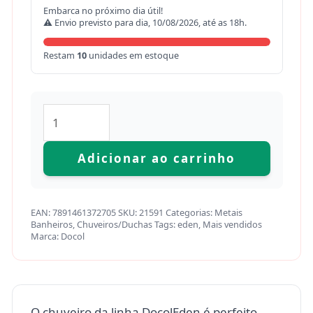
Embarca no próximo dia útil!
⚠ Envio previsto para dia, 10/08/2026, até as 18h.
Restam
10
unidades em estoque
Adicionar ao carrinho
EAN:
7891461372705
SKU:
21591
Categorias:
Metais
Banheiros
,
Chuveiros/Duchas
Tags:
eden
,
Mais vendidos
Marca:
Docol
O chuveiro da linha DocolEden é perfeito