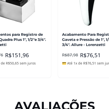
ntos para Registro de
Acabamento Para Regist
adra Plus 1'', 1/2''e 3/4''.
Gaveta e Pressão de 1'', 1/
etti
3/4''. Allure - Lorenzetti
R$
151,96
R$
76,51
76
R$
87,98
x de
R$
50,65
sem juros
💳 Até 1x de
R$
76,51
sem ju
nar ao carrinho
Adicionar ao carrinho
AVALIAÇÕES