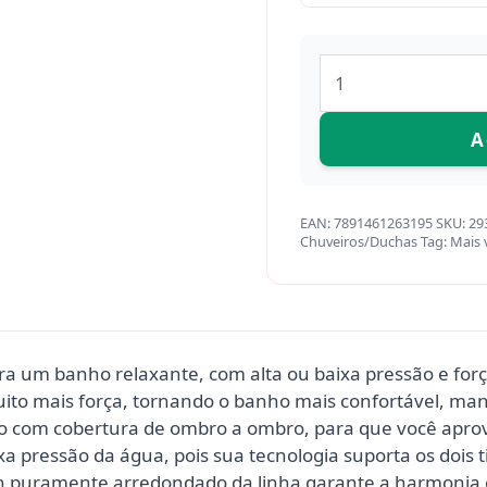
A
EAN:
7891461263195
SKU:
29
Chuveiros/Duchas
Tag:
Mais 
ra um banho relaxante, com alta ou baixa pressão e forç
ito mais força, tornando o banho mais confortável, m
to com cobertura de ombro a ombro, para que você aprov
xa pressão da água, pois sua tecnologia suporta os dois 
n puramente arredondado da linha garante a harmonia e