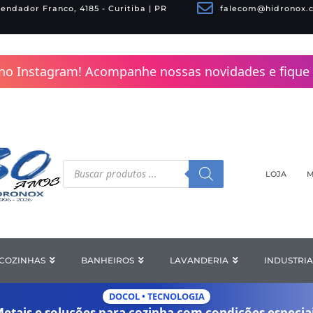
endador Franco, 4185 - Curitiba | PR
falecom@hidronox.
no Instagram! Acompanhe nossas novidades e fique 
Pesquisar
produtos
LOJA
M
COZINHAS
Open COZINHAS
BANHEIROS
Open BANHEIROS
LAVANDERIA
Open LAV
INDUSTRIA
DOCOL • TECNOLOGIA
etais e soluções para cozinha com
condições especia