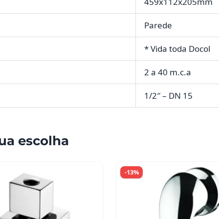
459x112x205mm
Parede
* Vida toda Docol
2 a 40 m.c.a
1/2″ – DN 15
ua escolha
-13%