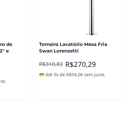
ro de
Torneira Lavatório Mesa Fria
2'' e
Swan Lorenzetti
R$
270,29
R$
310,83
💳 Até 5x de
R$
54,06
sem juros
ros
Adicionar ao carrinho