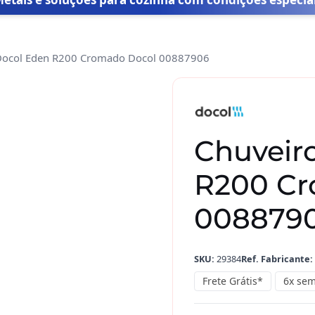
Docol Eden R200 Cromado Docol 00887906
Chuveiro
Docol
Eden
R200
Chuveir
Cromado
Docol
R200 Cr
00887906
quantidade
008879
SKU:
29384
Ref. Fabricante:
Frete Grátis*
6x sem