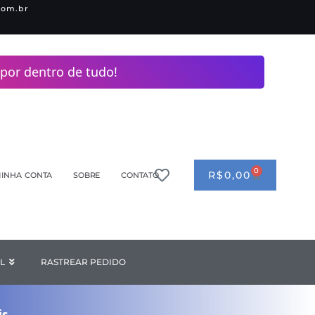
com.br
por dentro de tudo!
0
CART
R$
0,00
INHA CONTA
SOBRE
CONTATO
ANDERIA
L
Open INDUSTRIAL
RASTREAR PEDIDO
is