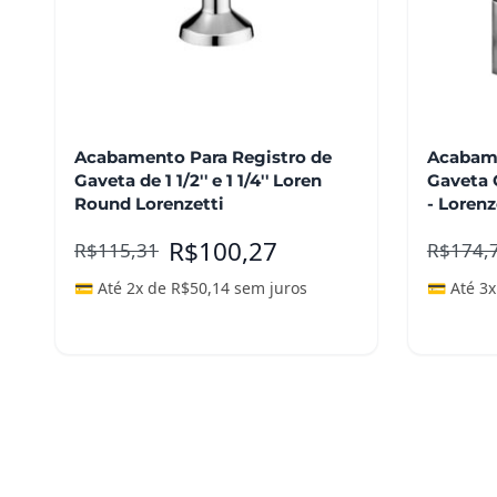
Acabamento Para Registro de
Acabame
Gaveta de 1 1/2'' e 1 1/4'' Loren
Gaveta Qu
Round Lorenzetti
- Lorenz
R$
100,27
R$
115,31
R$
174,
💳 Até 2x de
R$
50,14
sem juros
💳 Até 3
Adicionar ao carrinho
Adicio