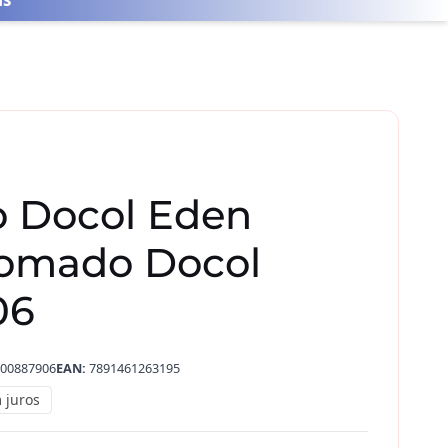
o Docol Eden
omado Docol
06
00887906
EAN:
7891461263195
 juros