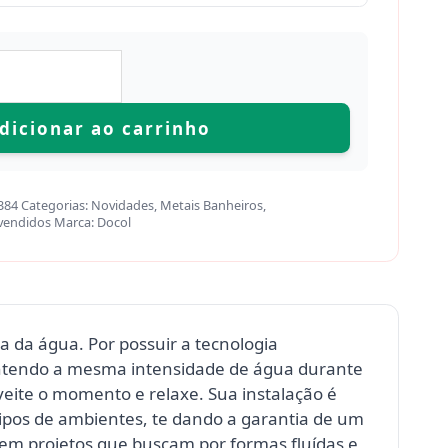
dicionar ao carrinho
384
Categorias:
Novidades
,
Metais Banheiros
,
vendidos
Marca:
Docol
a da água. Por possuir a tecnologia
antendo a mesma intensidade de água durante
eite o momento e relaxe. Sua instalação é
tipos de ambientes, te dando a garantia de um
m projetos que buscam por formas fluídas e