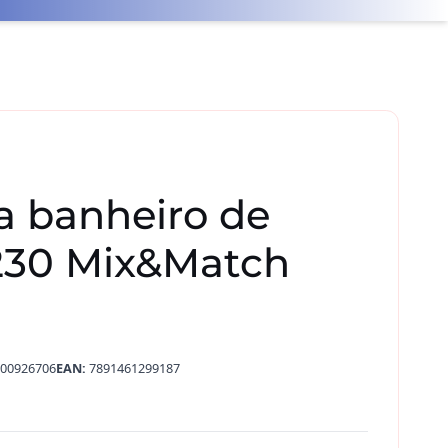
a banheiro de
230 Mix&Match
00926706
EAN:
7891461299187