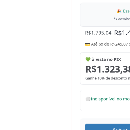
🎉 Ess
* Consulte
R$
1.
R$
1.795,04
💳 Até 6x de
R$
245,07
💚 à vista no PIX
R$
1.323,3
Ganhe 10% de desconto n
⚪
Indisponível no m
Avisar