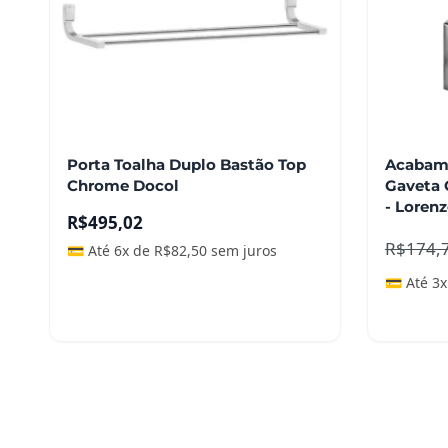
Porta Toalha Duplo Bastão Top
Acabame
Chrome Docol
Gaveta Qu
- Lorenz
R$
495,02
R$
174,
💳 Até 6x de
R$
82,50
sem juros
💳 Até 3
Adicionar ao carrinho
Adicio