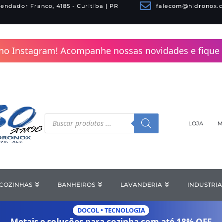
endador Franco, 4185 - Curitiba | PR
falecom@hidronox.
no Instagram! Acompanhe nossas novidades e fique 
Pesquisar
produtos
LOJA
M
COZINHAS
Open COZINHAS
BANHEIROS
Open BANHEIROS
LAVANDERIA
Open LAV
INDUSTRIA
DOCOL • TECNOLOGIA
Metais e soluções para cozinha com
até 18% OFF