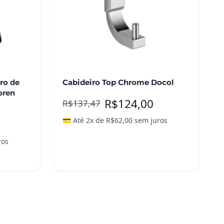
ro de
Cabideiro Top Chrome Docol
Loren
R$
124,00
R$
137,47
💳 Até 2x de
R$
62,00
sem juros
ros
Adicionar ao carrinho