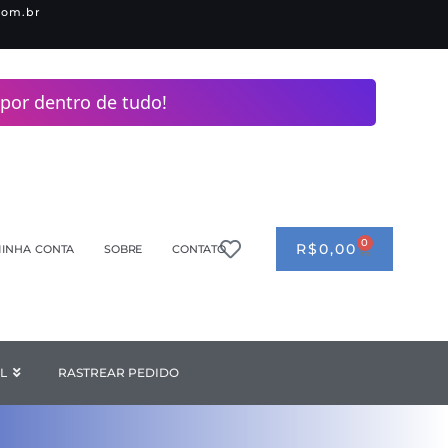
com.br
por dentro de tudo!
0
CART
R$
0,00
INHA CONTA
SOBRE
CONTATO
ANDERIA
L
Open INDUSTRIAL
RASTREAR PEDIDO