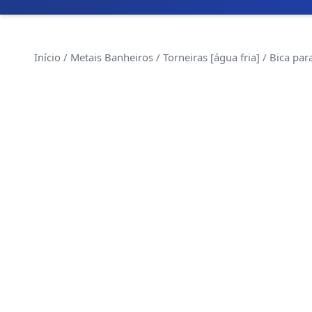
Início
/
Metais Banheiros
/
Torneiras [água fria]
/ Bica par