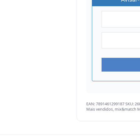
EAN:
7891461299187
SKU:
26
Mais vendidos
,
mix&match
M