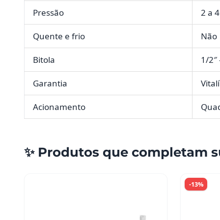
Pressão
2 a 4
Quente e frio
Não
Bitola
1/2″
Garantia
Vital
Acionamento
Qua
✨ Produtos que completam s
-13%