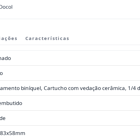
Docol
iações
Características
mado
do
amento biníquel, Cartucho com vedação cerâmica, 1/4 de
embutido
de
x83x58mm