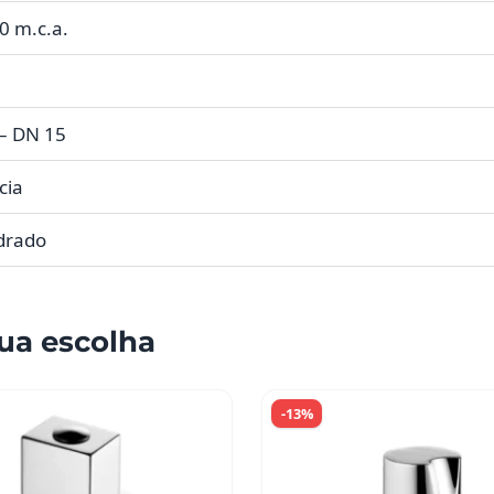
0 m.c.a.
 – DN 15
ícia
drado
ua escolha
-13%