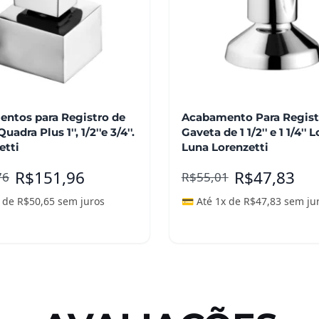
ntos para Registro de
Acabamento Para Regist
adra Plus 1'', 1/2''e 3/4''.
Gaveta de 1 1/2'' e 1 1/4'' 
etti
Luna Lorenzetti
R$
151,96
R$
47,83
76
R$
55,01
x de
R$
50,65
sem juros
💳 Até 1x de
R$
47,83
sem ju
nar ao carrinho
Adicionar ao carrinho