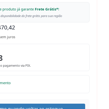
e produto já garante
Frete Grátis*
!
 disponibilidade do frete grátis para sua região
470,42
sem juros
8
o pagamento via PIX.
omento
-me quando voltar ao estoque