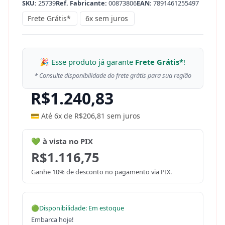
SKU:
25739
Ref. Fabricante:
00873806
EAN:
7891461255497
Frete Grátis*
6x sem juros
🎉 Esse produto já garante
Frete Grátis*
!
* Consulte disponibilidade do frete grátis para sua região
R$
1.240,83
💳 Até 6x de
R$
206,81
sem juros
💚 à vista no PIX
R$
1.116,75
Ganhe 10% de desconto no pagamento via PIX.
🟢
Disponibilidade: Em estoque
Embarca hoje!