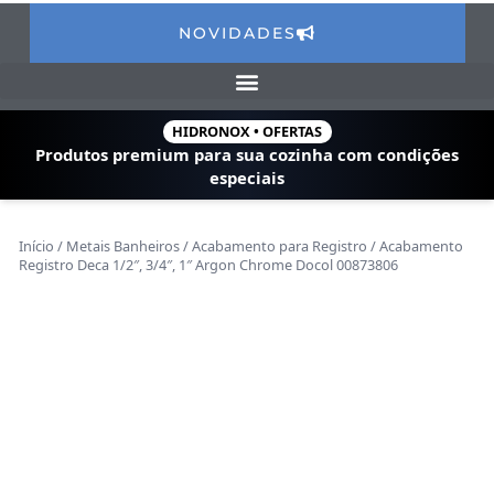
NOVIDADES
HIDRONOX • OFERTAS
Produtos premium para sua cozinha com
condições
especiais
Início
/
Metais Banheiros
/
Acabamento para Registro
/ Acabamento
Registro Deca 1/2″, 3/4″, 1″ Argon Chrome Docol 00873806