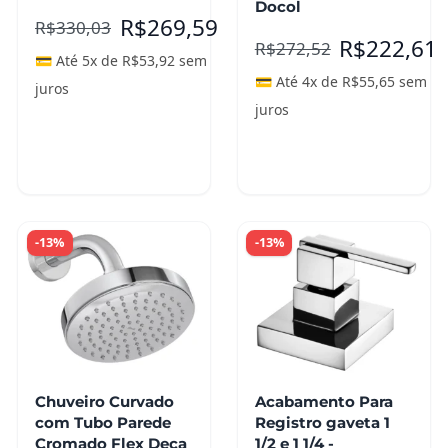
Docol
R$
269,59
R$
330,03
R$
222,61
R$
272,52
💳 Até 5x de
R$
53,92
sem
💳 Até 4x de
R$
55,65
sem
juros
juros
Adicionar ao
Adicionar ao
carrinho
carrinho
-13%
-13%
Chuveiro Curvado
Acabamento Para
com Tubo Parede
Registro gaveta 1
Cromado Flex Deca
1/2 e 1 1/4 -