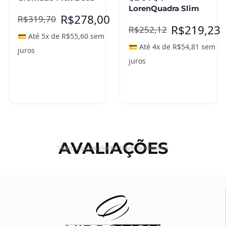
LorenQuadra Slim
R$
278,00
R$
319,70
R$
219,23
R$
252,12
💳 Até 5x de
R$
55,60
sem
💳 Até 4x de
R$
54,81
sem
juros
juros
Adicionar ao
Leia mais
carrinho
AVALIAÇÕES
Vejam o que os clientes falam da Hidronox