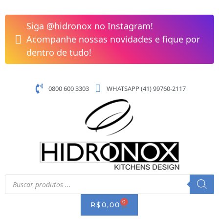
Pular
Acabamento
para
Registro
Siga @hidronox no Instagram!
o
Deca
Acompanhe nossas novidades e fique por
conteúdo
1/2",
dentro de tudo!
3/4",
1"
Argon
0800 600 3303
WHATSAPP (41) 99760-2117
Chrome
Docol
00873806
quantidade
Pesquisar
produtos
0
CART
R$
0,00