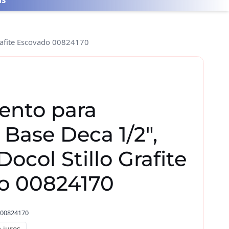
Grafite Escovado 00824170
nto para
 Base Deca 1/2″,
 Docol Stillo Grafite
o 00824170
00824170
 juros