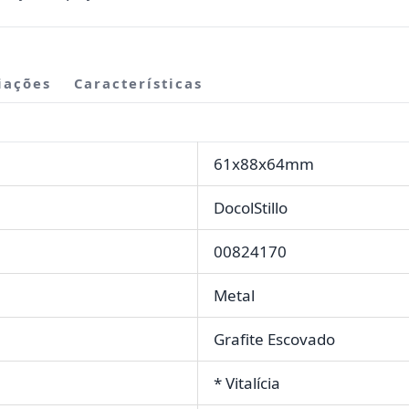
iações
Características
61x88x64mm
DocolStillo
00824170
Metal
Grafite Escovado
* Vitalícia