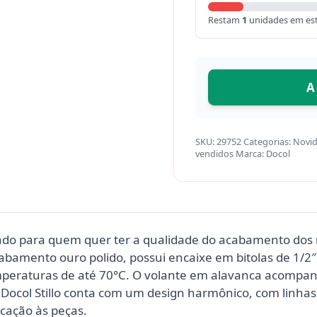
Restam
1
unidades em es
A
SKU:
29752
Categorias:
Novi
vendidos
Marca:
Docol
sado para quem quer ter a qualidade do acabamento dos r
abamento ouro polido, possui encaixe em bitolas de 1/2″,
emperaturas de até 70°C. O volante em alavanca acompan
a Docol Stillo conta com um design harmônico, com linha
icação às peças.