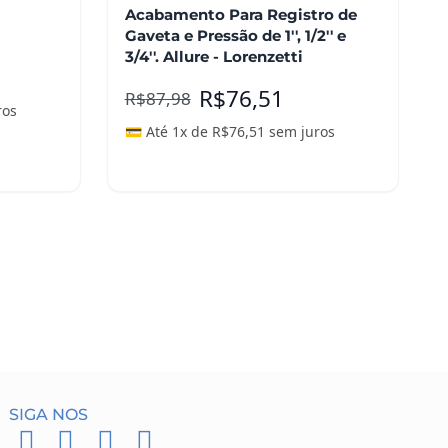
Acabamento Para Registro de
Gaveta e Pressão de 1'', 1/2'' e
3/4''. Allure - Lorenzetti
R$
76,51
R$
87,98
ros
💳 Até 1x de
R$
76,51
sem juros
Adicionar ao carrinho
SIGA NOS
F
I
P
W