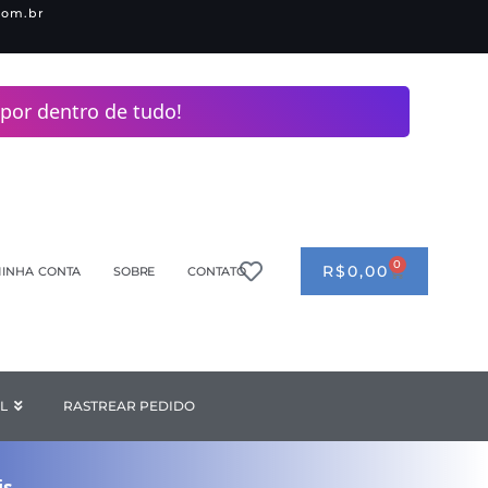
com.br
por dentro de tudo!
0
CART
R$
0,00
INHA CONTA
SOBRE
CONTATO
ANDERIA
L
Open INDUSTRIAL
RASTREAR PEDIDO
is