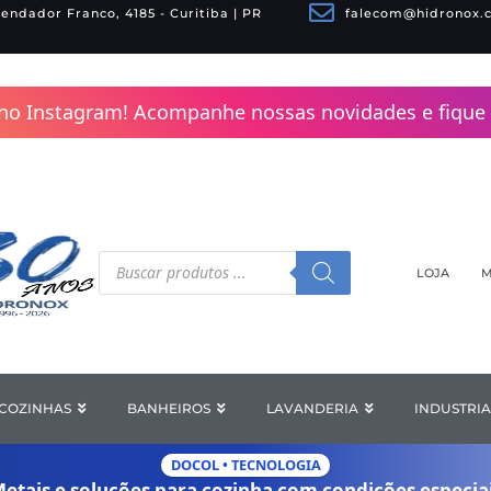
endador Franco, 4185 - Curitiba | PR
falecom@hidronox.
no Instagram! Acompanhe nossas novidades e fique 
Pesquisar
produtos
LOJA
M
COZINHAS
Open COZINHAS
BANHEIROS
Open BANHEIROS
LAVANDERIA
Open LAV
INDUSTRIA
DOCOL • TECNOLOGIA
etais e soluções para cozinha com
condições especia