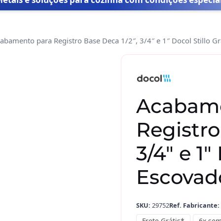
abamento para Registro Base Deca 1/2″, 3/4″ e 1″ Docol Stillo 
Acabamento
para
Registro
Base
Acabame
Deca
1/2",
Registro
3/4"
e
3/4″ e 1″
1"
Escovad
Docol
Stillo
Grafite
SKU:
29752
Ref. Fabricante:
Escovado
00824170
Frete Grátis*
6x sem