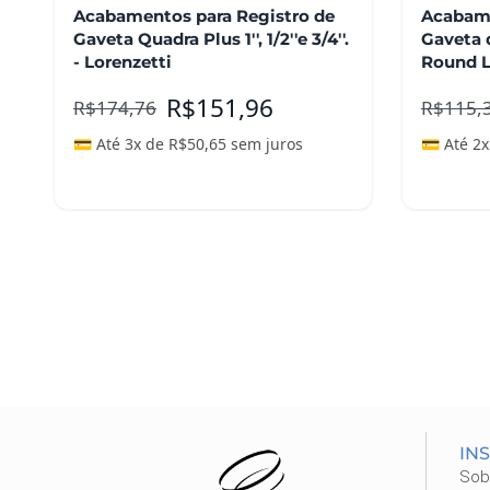
Acabamentos para Registro de
Acabame
Gaveta Quadra Plus 1'', 1/2''e 3/4''.
Gaveta de
- Lorenzetti
Round L
R$
151,96
R$
174,76
R$
115,
💳 Até 3x de
R$
50,65
sem juros
💳 Até 2
Adicionar ao carrinho
Adicio
IN
Sob