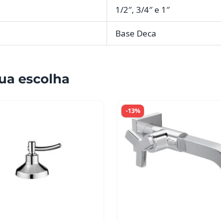
1/2″, 3/4″ e 1″
Base Deca
ua escolha
-13%