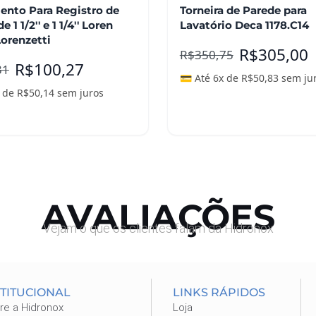
nto Para Registro de
Torneira de Parede para
 1 1/2'' e 1 1/4'' Loren
Lavatório Deca 1178.C14
orenzetti
R$
305,00
R$
350,75
R$
100,27
31
💳 Até 6x de
R$
50,83
sem ju
x de
R$
50,14
sem juros
nar ao carrinho
Leia mais
AVALIAÇÕES
Vejam o que os clientes falam da Hidronox
STITUCIONAL
LINKS RÁPIDOS
re a Hidronox
Loja