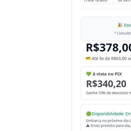
quantidade
🎉 Ess
* Consulte
R$
378,0
💳 Até 6x de
R$
63,00
s
💚 à vista no PIX
R$
340,20
Ganhe 10% de desconto n
🟢
Disponibilidade: E
Embarca no próximo dia út
⚠ Envio previsto para dia,