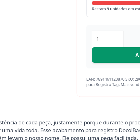
Restam
9
unidades em es
A
EAN:
7891461120870
SKU:
29
para Registro
Tag:
Mais vend
sistência de cada peça, justamente porque durante o pro
r uma vida toda. Esse acabamento para registro DocolBas
m levam o nosso nome. Ele possui uma pega facilitada,