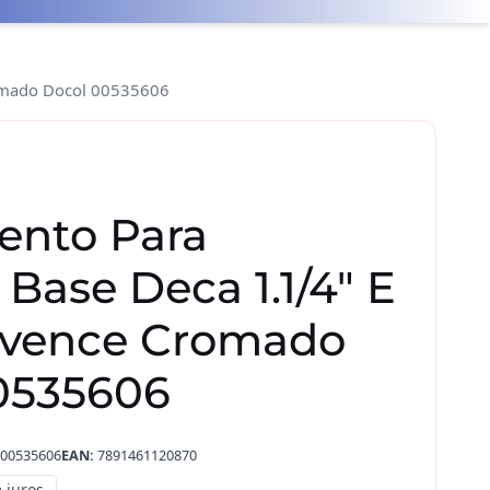
romado Docol 00535606
nto Para
 Base Deca 1.1/4″ E
rovence Cromado
0535606
00535606
EAN:
7891461120870
 juros