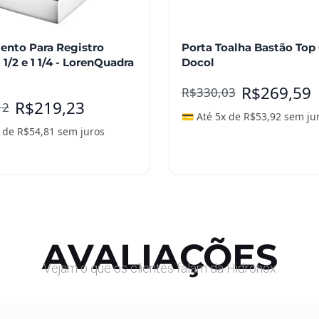
nto Para Registro
Porta Toalha Bastão To
 1/2 e 1 1/4 - LorenQuadra
Docol
R$
269,59
R$
330,03
R$
219,23
12
💳 Até 5x de
R$
53,92
sem ju
x de
R$
54,81
sem juros
nar ao carrinho
Adicionar ao carrinho
AVALIAÇÕES
Vejam o que os clientes falam da Hidronox