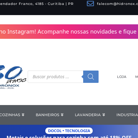
endador Franco, 4185 - Curitiba | PR
falecom@hidronox.
no Instagram! Acompanhe nossas novidades e fique 
Pesquisar
produtos
LOJA
M
COZINHAS
Open COZINHAS
BANHEIROS
Open BANHEIROS
LAVANDERIA
Open LAV
INDUSTRIA
DOCOL • TECNOLOGIA
Metais e soluções para cozinha com
até 18% OFF