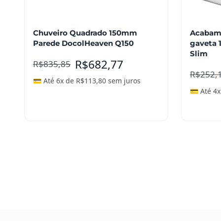
Chuveiro Quadrado 150mm
Acabame
Parede DocolHeaven Q150
gaveta 1
Slim
R$
682,77
R$
835,85
R$
252,
💳 Até 6x de
R$
113,80
sem juros
💳 Até 4
Adicionar ao carrinho
Adicio