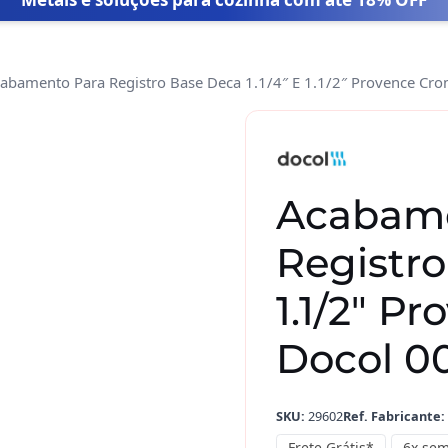
abamento Para Registro Base Deca 1.1/4″ E 1.1/2″ Provence C
Acabamento
Para
Registro
Base
Acabame
Deca
1.1/4"
Registro
E
1.1/2"
1.1/2″ P
Provence
Docol 0
Cromado
Docol
00535606
SKU:
29602
Ref. Fabricante:
quantidade
Frete Grátis*
6x sem