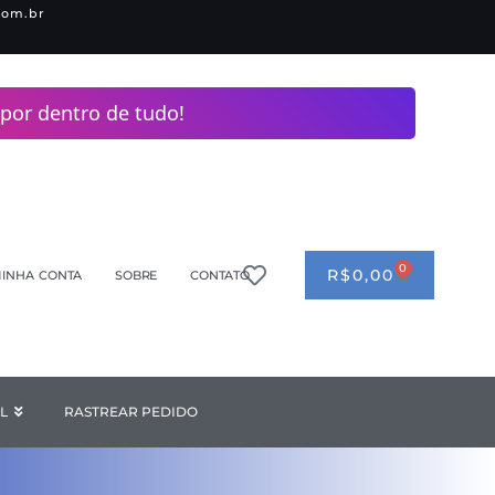
com.br
por dentro de tudo!
0
CART
R$
0,00
INHA CONTA
SOBRE
CONTATO
ANDERIA
L
Open INDUSTRIAL
RASTREAR PEDIDO