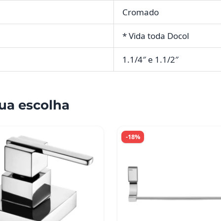
Cromado
* Vida toda Docol
1.1/4″ e 1.1/2″
ua escolha
-18%