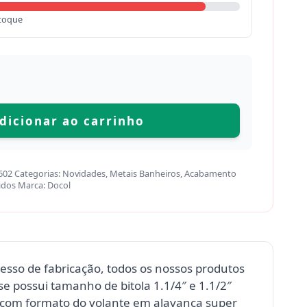
toque
dicionar ao carrinho
602
Categorias:
Novidades
,
Metais Banheiros
,
Acabamento
idos
Marca:
Docol
cesso de fabricação, todos os nossos produtos
e possui tamanho de bitola 1.1/4″ e 1.1/2″
 com formato do volante em alavanca super