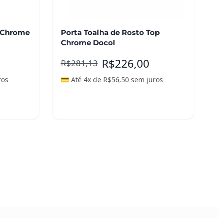
p Chrome
Porta Toalha de Rosto Top
Chrome Docol
R$
226,00
R$
281,13
ros
💳 Até 4x de
R$
56,50
sem juros
Adicionar ao carrinho