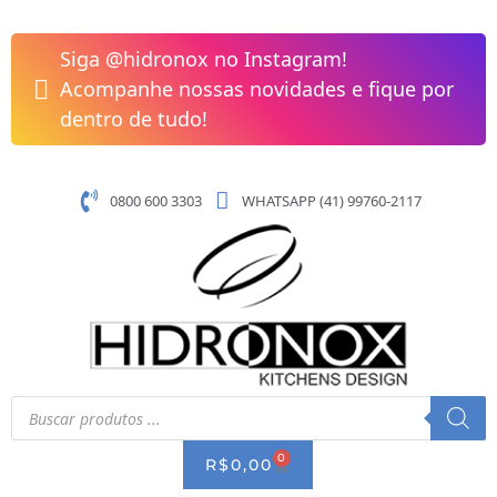
Pular
Acabamento
para
Monocomando
Siga @hidronox no Instagram!
o
Chuveiro
Acompanhe nossas novidades e fique por
conteúdo
Baixa
dentro de tudo!
Pressão
3/4"
Argon
0800 600 3303
WHATSAPP (41) 99760-2117
Ouro
Escovado
Docol
90008486072
quantidade
Pesquisar
produtos
0
CART
R$
0,00