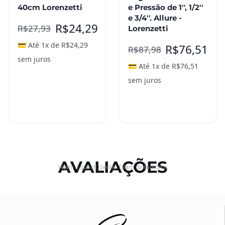
40cm Lorenzetti
e Pressão de 1'', 1/2''
e 3/4''. Allure -
R$
24,29
R$
27,93
Lorenzetti
💳 Até 1x de
R$
24,29
R$
76,51
R$
87,98
sem juros
💳 Até 1x de
R$
76,51
sem juros
Adicionar ao
Leia mais
carrinho
AVALIAÇÕES
Vejam o que os clientes falam da Hidronox