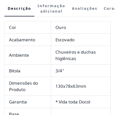
Informação
Descrição
Avaliações
Cara
adicional
Cor
Ouro
Acabamento
Escovado
Chuveiros e duchas
Ambiente
higiênicas
Bitola
3/4″
Dimensões do
130x78x63mm
Produto
Garantia
* Vida toda Docol
Base