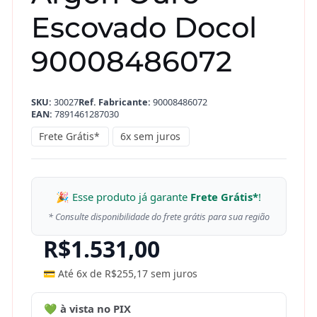
Escovado Docol
90008486072
SKU:
30027
Ref. Fabricante:
90008486072
EAN:
7891461287030
Frete Grátis*
6x sem juros
🎉 Esse produto já garante
Frete Grátis*
!
* Consulte disponibilidade do frete grátis para sua região
R$
1.531,00
💳 Até 6x de
R$
255,17
sem juros
💚 à vista no PIX