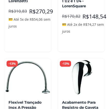
Lorenzetti
1 1/2 e 1 1/4 -
LorenSquare
R$
270,29
R$
310,83
R$
148,54
R$
170,82
💳 Até 5x de
R$
54,06
sem
💳 Até 2x de
R$
74,27
sem
juros
juros
Adicionar ao
Adicionar ao
carrinho
carrinho
-13%
-13%
Flexível Trançado
Acabamento Para
Inox A Pressão
Registro de Gaveta