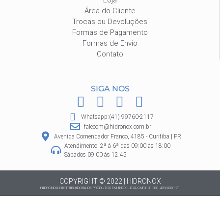
Área do Cliente
Trocas ou Devoluções
Formas de Pagamento
Formas de Envio
Contato
SIGA NOS
F
I
P
W
a
n
i
h
Whatsapp:(41) 99760-2117
c
s
n
a
falecom@hidronox.com.br
e
t
t
t
Avenida Comendador Franco, 4185 - Curitiba | PR
Atendimento: 2ª à 6ª das 09:00 às 18:00
b
a
e
s
Sábados 09:00 às 12:45
o
g
r
a
o
r
e
p
COPYRIGHT © 2022 | HIDRONOX
HIDRONOX DISTRIBUIDORA DE PRODUTOS EM INOX LTDA CNPJ: 01.381.478/0001-71
k
a
s
p
m
t