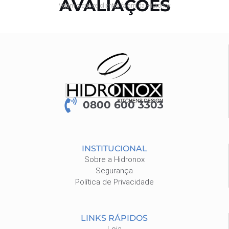
AVALIAÇÕES
Vejam o que os clientes falam da Hidronox
0800 600 3303
INSTITUCIONAL
Sobre a Hidronox
Segurança
Política de Privacidade
LINKS RÁPIDOS
Loja