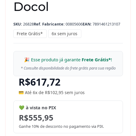
Docol
SKU:
26828
Ref. Fabricante:
00805606
EAN:
7891461213107
Frete Grátis*
6x sem juros
🎉 Esse produto já garante
Frete Grátis*
!
* Consulte disponibilidade do frete grátis para sua região
R$
617,72
💳 Até 6x de
R$
102,95
sem juros
💚 à vista no PIX
R$
555,95
Ganhe 10% de desconto no pagamento via PIX.