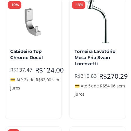
-10%
-13%
Cabideiro Top
Torneira Lavatório
Chrome Docol
Mesa Fria Swan
Lorenzetti
R$
124,00
R$
137,47
R$
270,29
R$
310,83
💳 Até 2x de
R$
62,00
sem
💳 Até 5x de
R$
54,06
sem
juros
juros
Adicionar ao
Adicionar ao
carrinho
carrinho