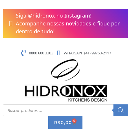
Pular
Acabamento
para
Mono
Siga @hidronox no Instagram!
o
Chuveiro/Ducha
Acompanhe nossas novidades e fique por
conteúdo
Higiênica
dentro de tudo!
Baixa
Pressão
3/4"
0800 600 3303
WHATSAPP (41) 99760-2117
Lift
Docol
quantidade
Pesquisar
produtos
0
CART
R$
0,00