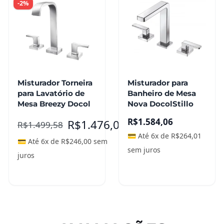
-2%
Misturador Torneira
Misturador para
para Lavatório de
Banheiro de Mesa
Mesa Breezy Docol
Nova DocolStillo
R$
1.584,06
R$
1.476,00
R$
1.499,58
💳 Até 6x de
R$
264,01
💳 Até 6x de
R$
246,00
sem
sem juros
juros
Leia mais
Leia mais