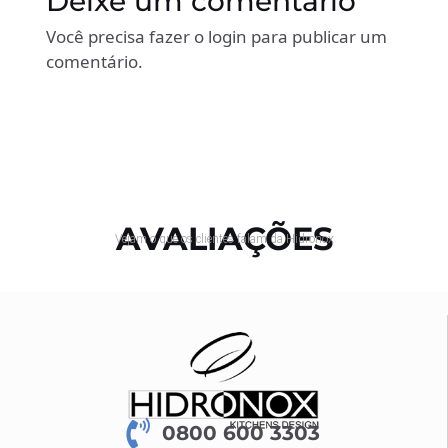
Deixe um comentário
Você precisa fazer o
login
para publicar um
comentário.
AVALIAÇÕES
Vejam o que os clientes falam da Hidronox
0800 600 3303