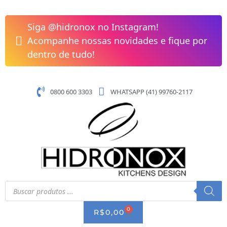
Pular
para
Siga @hidronox no Instagram!
o
Acompanhe nossas novidades e fique por
conteúdo
dentro de tudo!
0800 600 3303
WHATSAPP (41) 99760-2117
Pesquisar
produtos
0
CART
R$
0,00