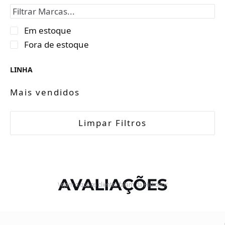
Em estoque
Fora de estoque
LINHA
Mais vendidos
Limpar Filtros
AVALIAÇÕES
Vejam o que os clientes falam da Hidronox