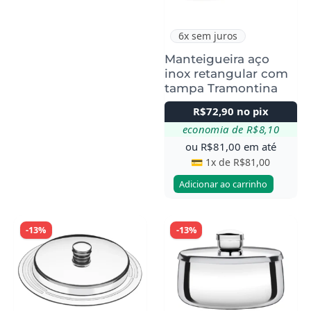
6x sem juros
Manteigueira aço
inox retangular com
tampa Tramontina
R$
72,90
no pix
economia de
R$
8,10
ou
R$
81,00
em até
💳 1x de
R$
81,00
Adicionar ao carrinho
-13%
-13%