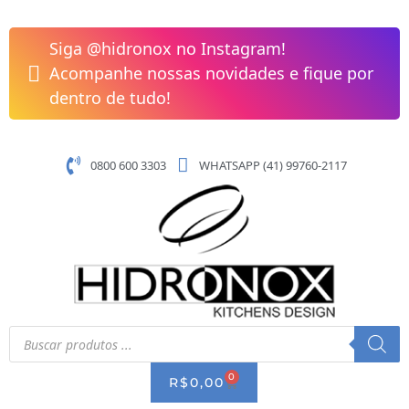
Pular
para
Siga @hidronox no Instagram!
o
Acompanhe nossas novidades e fique por
conteúdo
dentro de tudo!
0800 600 3303
WHATSAPP (41) 99760-2117
Pesquisar
produtos
0
CART
R$
0,00