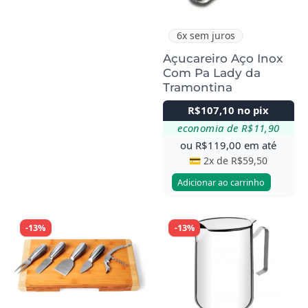
6x sem juros
Açucareiro Aço Inox
Com Pa Lady da
Tramontina
R$
107,10
no pix
economia de
R$
11,90
ou
R$
119,00
em até
💳 2x de
R$
59,50
Adicionar ao carrinho
-13%
-13%