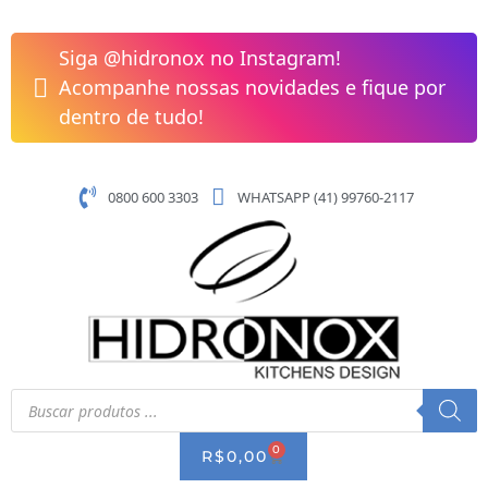
Pular
para
Siga @hidronox no Instagram!
o
Acompanhe nossas novidades e fique por
conteúdo
dentro de tudo!
0800 600 3303
WHATSAPP (41) 99760-2117
Pesquisar
produtos
0
CART
R$
0,00