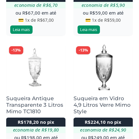
economia de
R$
6,70
economia de
R$
5,90
ou
R$
67,00
em até
ou
R$
59,00
em até
💳 1x de
R$
67,00
💳 1x de
R$
59,00
Leia mais
Leia mais
-13%
-13%
Suqueira Antique
Suqueira em Vidro
Transparente 3 Litros
4,9 Litros Verre Mimo
Mimo TC1810
Style
R$
178,20
no pix
R$
224,10
no pix
economia de
R$
19,80
economia de
R$
24,90
ou
R$
198,00
em até
ou
R$
249,00
em até