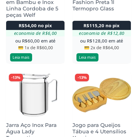
em Bambu e Inox
Fashion Preta 1l
Linha Cordoba de 5
Termopro Glass
peças Welf
R$
54,00
no pix
R$
115,20
no pix
economia de
R$
6,00
economia de
R$
12,80
ou
R$
60,00
em até
ou
R$
128,00
em até
💳 1x de
R$
60,00
💳 2x de
R$
64,00
Leia mais
Leia mais
-13%
-13%
Jarra Aço Inox Para
Jogo para Queijos
Água Lady
Tábua e 4 Utensílios