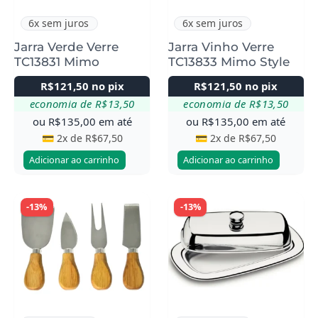
6x sem juros
6x sem juros
Jarra Verde Verre
Jarra Vinho Verre
TC13831 Mimo
TC13833 Mimo Style
R$
121,50
no pix
R$
121,50
no pix
economia de
R$
13,50
economia de
R$
13,50
ou
R$
135,00
em até
ou
R$
135,00
em até
💳 2x de
R$
67,50
💳 2x de
R$
67,50
Adicionar ao carrinho
Adicionar ao carrinho
-13%
-13%