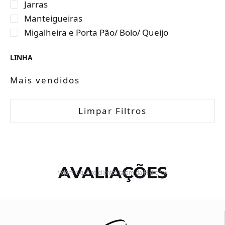
Jarras
Manteigueiras
Migalheira e Porta Pão/ Bolo/ Queijo
LINHA
Mais vendidos
Limpar Filtros
AVALIAÇÕES
Vejam o que os clientes falam da Hidronox