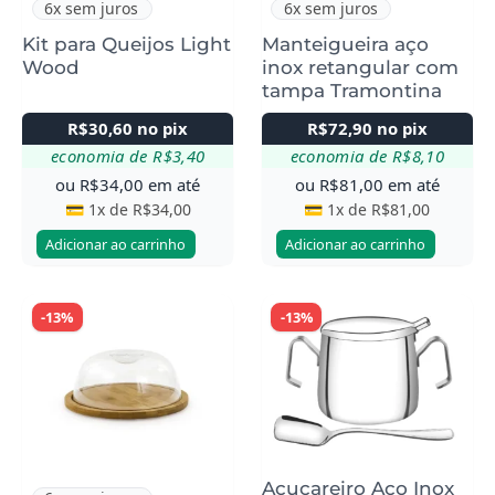
6x sem juros
6x sem juros
Kit para Queijos Light
Manteigueira aço
Wood
inox retangular com
tampa Tramontina
R$
30,60
no pix
R$
72,90
no pix
economia de
R$
3,40
economia de
R$
8,10
ou
R$
34,00
em até
ou
R$
81,00
em até
💳 1x de
R$
34,00
💳 1x de
R$
81,00
Adicionar ao carrinho
Adicionar ao carrinho
-13%
-13%
Açucareiro Aço Inox