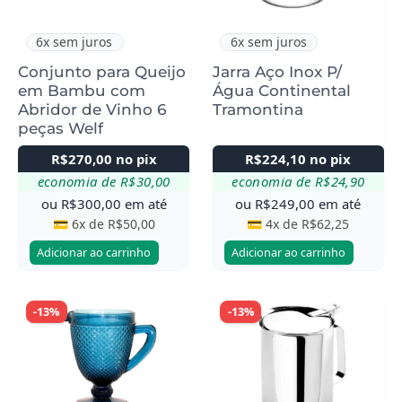
6x sem juros
6x sem juros
Conjunto para Queijo
Jarra Aço Inox P/
em Bambu com
Água Continental
Abridor de Vinho 6
Tramontina
peças Welf
R$
270,00
no pix
R$
224,10
no pix
economia de
R$
30,00
economia de
R$
24,90
ou
R$
300,00
em até
ou
R$
249,00
em até
💳 6x de
R$
50,00
💳 4x de
R$
62,25
Adicionar ao carrinho
Adicionar ao carrinho
-13%
-13%