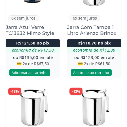
6x sem juros
6x sem juros
Jarra Azul Verre
Jarra Com Tampa 1
TC13832 Mimo Style
Litro Arienzo Brinox
R$
121,50
no pix
R$
110,70
no pix
economia de
R$
13,50
economia de
R$
12,30
ou
R$
135,00
em até
ou
R$
123,00
em até
💳 2x de
R$
67,50
💳 2x de
R$
61,50
Adicionar ao carrinho
Adicionar ao carrinho
-13%
-13%