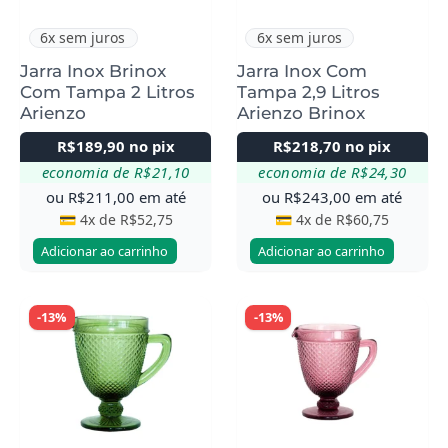
6x sem juros
6x sem juros
Jarra Inox Brinox
Jarra Inox Com
Com Tampa 2 Litros
Tampa 2,9 Litros
Arienzo
Arienzo Brinox
R$
189,90
no pix
R$
218,70
no pix
economia de
R$
21,10
economia de
R$
24,30
ou
R$
211,00
em até
ou
R$
243,00
em até
💳 4x de
R$
52,75
💳 4x de
R$
60,75
Adicionar ao carrinho
Adicionar ao carrinho
-13%
-13%