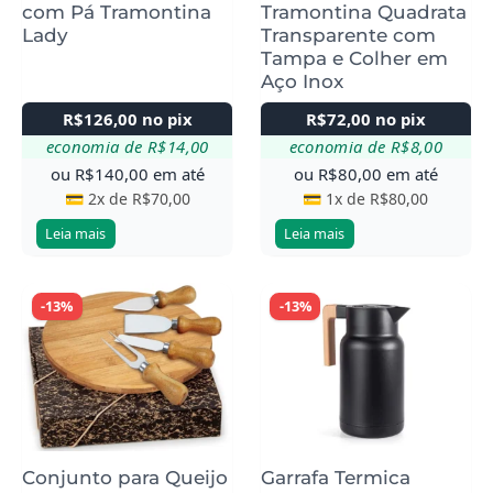
com Pá Tramontina
Tramontina Quadrata
Lady
Transparente com
Tampa e Colher em
Aço Inox
R$
126,00
no pix
R$
72,00
no pix
economia de
R$
14,00
economia de
R$
8,00
ou
R$
140,00
em até
ou
R$
80,00
em até
💳 2x de
R$
70,00
💳 1x de
R$
80,00
Leia mais
Leia mais
-13%
-13%
Conjunto para Queijo
Garrafa Termica