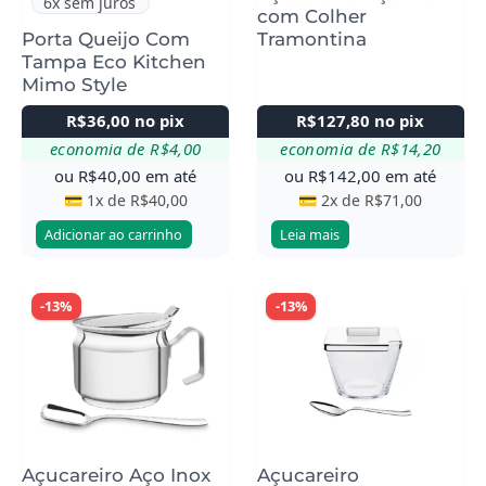
6x sem juros
com Colher
Porta Queijo Com
Tramontina
Tampa Eco Kitchen
Mimo Style
R$
36,00
no pix
R$
127,80
no pix
economia de
R$
4,00
economia de
R$
14,20
ou
R$
40,00
em até
ou
R$
142,00
em até
💳 1x de
R$
40,00
💳 2x de
R$
71,00
Adicionar ao carrinho
Leia mais
-13%
-13%
Açucareiro Aço Inox
Açucareiro