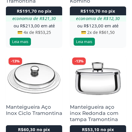
Tramontina
Komino
R$
191,70
no pix
R$
110,70
no pix
economia de
R$
21,30
economia de
R$
12,30
ou
R$
213,00
em até
ou
R$
123,00
em até
💳 4x de
R$
53,25
💳 2x de
R$
61,50
Leia mais
Leia mais
-13%
-13%
Manteigueira Aço
Manteigueira aço
Inox Ciclo Tramontina
inox Redonda com
tampa Tramontina
R$
60,30
no pix
R$
53,10
no pix