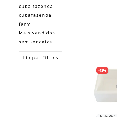
cuba fazenda
cubafazenda
farm
Mais vendidos
semi-encaixe
Limpar Filtros
-12%
Frete Grát