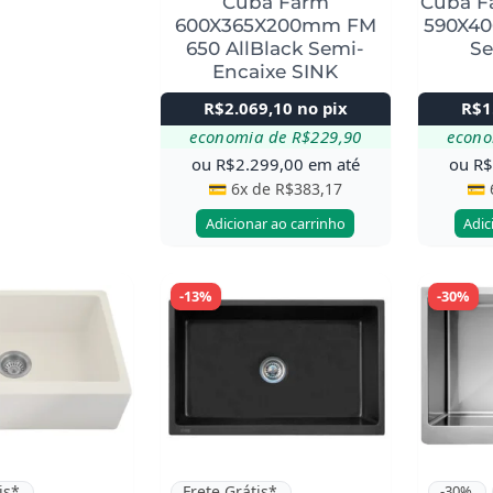
Cuba Farm
Cuba F
600X365X200mm FM
590X40
650 AllBlack Semi-
Se
Encaixe SINK
R$
2.069,10
no pix
R$
1
economia de
R$
229,90
econ
ou
R$
2.299,00
em até
ou
R
💳 6x de
R$
383,17
💳 
Adicionar ao carrinho
Adic
-13%
-30%
is*
Frete Grátis*
-30%