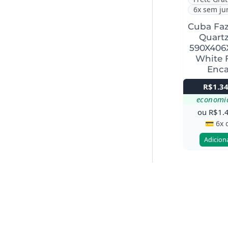
6x sem ju
Cuba Fa
Quartz
590X406
White 
Enca
R$
1.3
economi
ou
R$
1.
💳 6x
Adicion