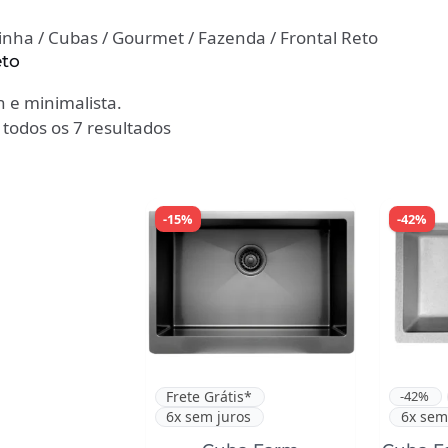
inha
/
Cubas
/
Gourmet
/
Fazenda
/ Frontal Reto
eto
n e minimalista.
todos os 7 resultados
-15%
-42%
Frete Grátis*
-42%
6x sem juros
6x sem