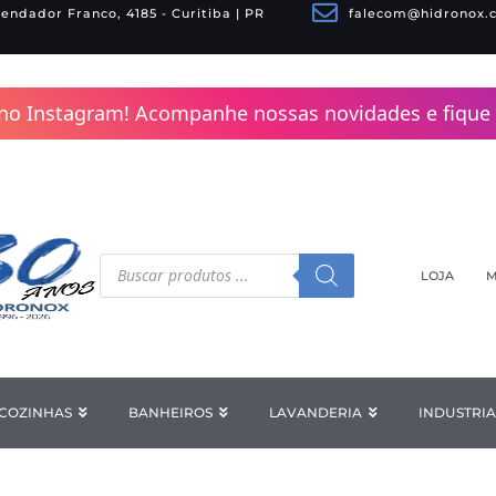
endador Franco, 4185 - Curitiba | PR
falecom@hidronox.
no Instagram! Acompanhe nossas novidades e fique 
Pesquisar
produtos
LOJA
M
COZINHAS
Open COZINHAS
BANHEIROS
Open BANHEIROS
LAVANDERIA
Open LAV
INDUSTRIA