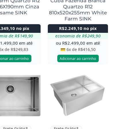
arm Quartzo R12
Cuba Fazenda Branca
6X190mm Cinza
Quartzo R12
same SINK
810x520x255mm White
Farm SINK
.349,10
no pix
R$
2.249,10
no pix
omia de
R$
149,90
economia de
R$
249,90
$
1.499,00
em até
ou
R$
2.499,00
em até
6x de
R$
249,83
💳 6x de
R$
416,50
ionar ao carrinho
Adicionar ao carrinho
Frete Grátis*
Frete Grátis*