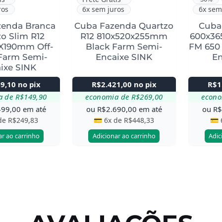
ros
6x sem juros
6x sem
zenda Branca
Cuba Fazenda Quartzo
Cuba
o Slim R12
R12 810x520x255mm
600x3
X190mm Off-
Black Farm Semi-
FM 650
Farm Semi-
Encaixe SINK
En
ixe SINK
49,10
no pix
R$
2.421,00
no pix
R$
1
a de
R$
149,90
economia de
R$
269,00
econ
499,00
em até
ou
R$
2.690,00
em até
ou
R
 de
R$
249,83
💳 6x de
R$
448,33
💳 
ar ao carrinho
Adicionar ao carrinho
Adic