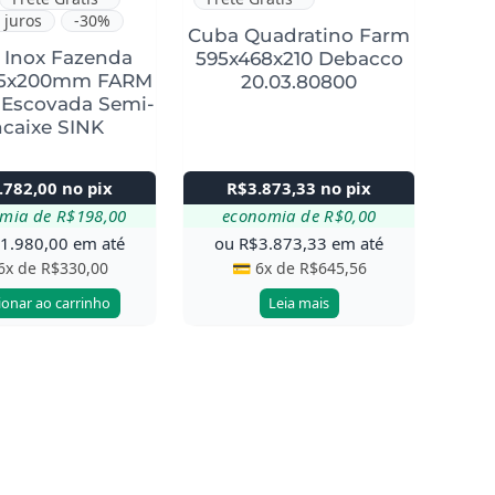
 juros
-30%
Cuba Quadratino Farm
 Inox Fazenda
595x468x210 Debacco
65x200mm FARM
20.03.80800
 Escovada Semi-
caixe SINK
.782,00
no pix
R$
3.873,33
no pix
omia de
R$
198,00
economia de
R$
0,00
$
1.980,00
em até
ou
R$
3.873,33
em até
6x de
R$
330,00
💳 6x de
R$
645,56
ionar ao carrinho
Leia mais