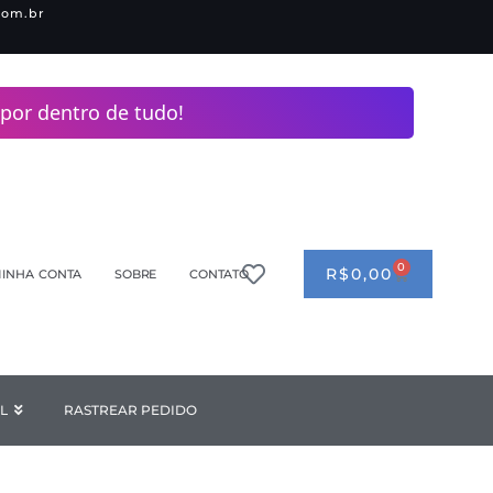
com.br
por dentro de tudo!
0
CART
R$
0,00
INHA CONTA
SOBRE
CONTATO
ANDERIA
L
Open INDUSTRIAL
RASTREAR PEDIDO