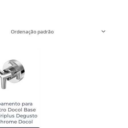
bamento para
tro Docol Base
riplus Degusto
Chrome Docol