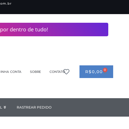
com.br
por dentro de tudo!
0
CART
R$
0,00
INHA CONTA
SOBRE
CONTATO
ANDERIA
L
Open INDUSTRIAL
RASTREAR PEDIDO