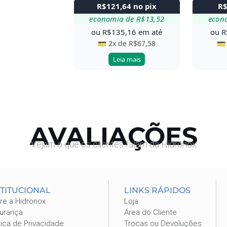
R$
121,64
no pix
R
economia de
R$
13,52
econ
ou
R$
135,16
em até
ou
R
💳 2x de
R$
67,58
💳
Leia mais
AVALIAÇÕES
Vejam o que os clientes falam da Hidronox
STITUCIONAL
LINKS RÁPIDOS
re a Hidronox
Loja
urança
Área do Cliente
tica de Privacidade
Trocas ou Devoluções