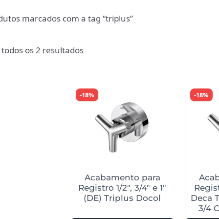
dutos marcados com a tag “triplus”
todos os 2 resultados
-18%
-18%
Acabamento para
Aca
Registro 1/2″, 3/4″ e 1″
Regis
(DE) Triplus Docol
Deca T
3/4 