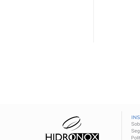
IN
Sob
Seg
Polí