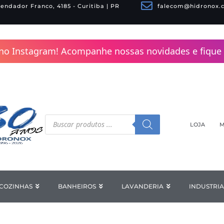
endador Franco, 4185 - Curitiba | PR
falecom@hidronox.
no Instagram! Acompanhe nossas novidades e fique 
Pesquisar
produtos
LOJA
M
COZINHAS
Open COZINHAS
BANHEIROS
Open BANHEIROS
LAVANDERIA
Open LAV
INDUSTRIA