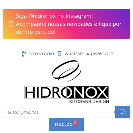
Pular
para
Siga @hidronox no Instagram!
o
Acompanhe nossas novidades e fique por
conteúdo
dentro de tudo!
0800 600 3303
WHATSAPP (41) 99760-2117
Pesquisar
produtos
0
CART
R$
0,00