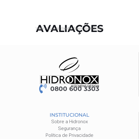
AVALIAÇÕES
Vejam o que os clientes falam da Hidronox
0800 600 3303
INSTITUCIONAL
Sobre a Hidronox
Segurança
Política de Privacidade