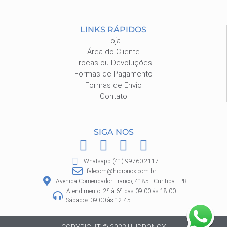
LINKS RÁPIDOS
Loja
Área do Cliente
Trocas ou Devoluções
Formas de Pagamento
Formas de Envio
Contato
SIGA NOS
F
I
P
W
a
n
i
h
Whatsapp:(41) 99760-2117
c
s
n
a
falecom@hidronox.com.br
e
t
t
t
Avenida Comendador Franco, 4185 - Curitiba | PR
Atendimento: 2ª à 6ª das 09:00 às 18:00
b
a
e
s
Sábados 09:00 às 12:45
o
g
r
a