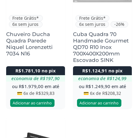
Frete Grátis*
Frete Grátis*
6x sem juros
6x sem juros
-26%
Chuveiro Ducha
Cuba Quadra 70
Quadra Parede
Handmade Gourmet
Niquel Lorenzetti
QD70 R10 Inox
7034 N16
700X400X200mm
Escovado SINK
R$
1.781,10
no pix
R$
1.124,91
no pix
economia de
R$
197,90
economia de
R$
124,99
ou
R$
1.979,00
em até
ou
R$
1.249,90
em até
💳 6x de
R$
329,83
💳 6x de
R$
208,32
Adicionar ao carrinho
Adicionar ao carrinho