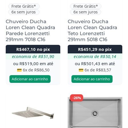
Frete Grátis*
Frete Grátis*
6x sem juros
6x sem juros
Chuveiro Ducha
Chuveiro Ducha
Loren Clean Quadra
Loren Clean Quadra
Parede Lorenzetti
Teto Lorenzetti
291mm 7018 C16
291mm 5018 C16
R$
467,10
no pix
R$
451,29
no pix
economia de
R$
51,90
economia de
R$
50,14
ou
R$
519,00
em até
ou
R$
501,43
em até
💳 6x de
R$
86,50
💳 6x de
R$
83,57
Adicionar ao carrinho
Adicionar ao carrinho
-26%