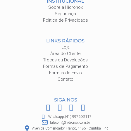
INSTITUCIONAL
Sobre a Hidronox
Segurança
Política de Privacidade
LINKS RÁPIDOS
Loja
Área do Cliente
Trocas ou Devoluções
Formas de Pagamento
Formas de Envio
Contato
SIGA NOS
F
I
P
W
a
n
i
h
Whatsapp:(41) 99760-2117
c
s
n
a
falecom@hidronox.com.br
Avenida Comendador Franco, 4185 - Curitiba | PR