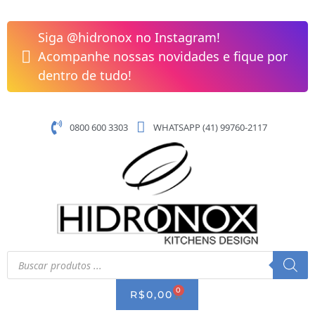
Pular
para
Siga @hidronox no Instagram!
o
Acompanhe nossas novidades e fique por
conteúdo
dentro de tudo!
0800 600 3303
WHATSAPP (41) 99760-2117
Pesquisar
produtos
0
CART
R$
0,00