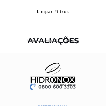
Limpar Filtros
AVALIAÇÕES
Vejam o que os clientes falam da Hidronox
0800 600 3303