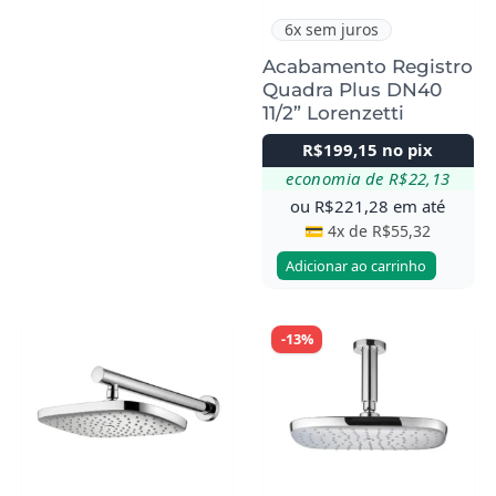
6x sem juros
Acabamento Registro
Quadra Plus DN40
11/2” Lorenzetti
R$
199,15
no pix
economia de
R$
22,13
ou
R$
221,28
em até
💳 4x de
R$
55,32
Adicionar ao carrinho
-13%