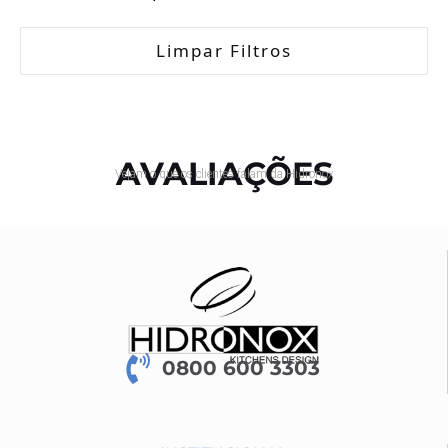
Limpar Filtros
AVALIAÇÕES
Vejam o que os clientes falam da Hidronox
0800 600 3303