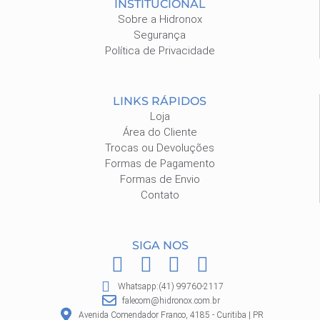
INSTITUCIONAL
Sobre a Hidronox
Segurança
Política de Privacidade
LINKS RÁPIDOS
Loja
Área do Cliente
Trocas ou Devoluções
Formas de Pagamento
Formas de Envio
Contato
SIGA NOS
F
I
P
W
a
n
i
h
Whatsapp:(41) 99760-2117
c
s
n
a
falecom@hidronox.com.br
Avenida Comendador Franco, 4185 - Curitiba | PR