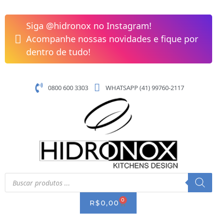
Pular
para
Siga @hidronox no Instagram!
o
Acompanhe nossas novidades e fique por
conteúdo
dentro de tudo!
0800 600 3303
WHATSAPP (41) 99760-2117
Pesquisar
produtos
0
CART
R$
0,00