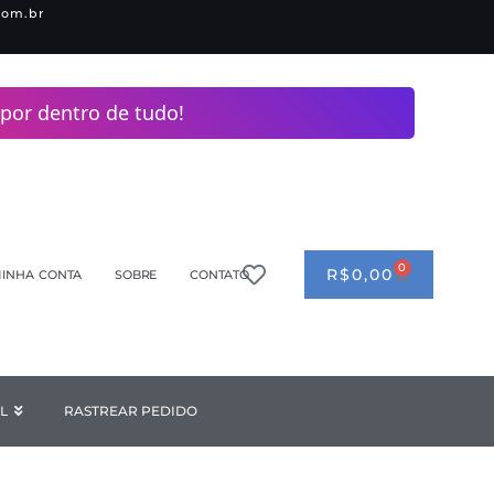
com.br
por dentro de tudo!
0
CART
R$
0,00
INHA CONTA
SOBRE
CONTATO
ANDERIA
L
Open INDUSTRIAL
RASTREAR PEDIDO