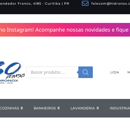
endador Franco, 4185 - Curitiba | PR
falecom@hidronox.
no Instagram! Acompanhe nossas novidades e fique 
Pesquisar
produtos
LOJA
M
COZINHAS
Open COZINHAS
BANHEIROS
Open BANHEIROS
LAVANDERIA
Open LAV
INDUSTRIA