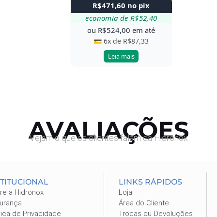
R$
471,60
no pix
economia de
R$
52,40
ou
R$
524,00
em até
💳 6x de
R$
87,33
Leia mais
AVALIAÇÕES
Vejam o que os clientes falam da Hidronox
STITUCIONAL
LINKS RÁPIDOS
re a Hidronox
Loja
urança
Área do Cliente
tica de Privacidade
Trocas ou Devoluções