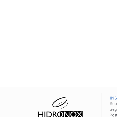
IN
Sob
Seg
Polí