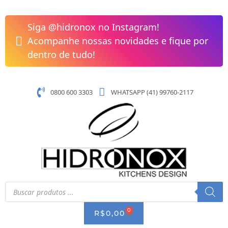
Pular
para
Siga @hidronox no Instagram!
o
Acompanhe nossas novidades e fique por
conteúdo
dentro de tudo!
0800 600 3303
WHATSAPP (41) 99760-2117
Pesquisar
produtos
0
CART
R$
0,00