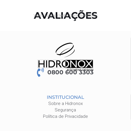
AVALIAÇÕES
Vejam o que os clientes falam da Hidronox
0800 600 3303
INSTITUCIONAL
Sobre a Hidronox
Segurança
Política de Privacidade