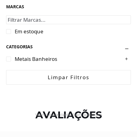
MARCAS
Em estoque
CATEGORIAS
Metais Banheiros
Limpar Filtros
AVALIAÇÕES
Vejam o que os clientes falam da Hidronox