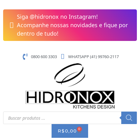
Pular
para
Siga @hidronox no Instagram!
o
Acompanhe nossas novidades e fique por
conteúdo
dentro de tudo!
0800 600 3303
WHATSAPP (41) 99760-2117
Pesquisar
produtos
0
CART
R$
0,00